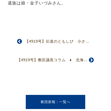
遺族は娘・金子いづみさん。
【4919号】伝道のともしび 小さい者の一人 東北教区・社会福祉法人仙台キリスト教育児院 院長 鈴木 重良
【4919号】教区議長コラム ♦ 北海教区 ♦ 原 和人 ギリギリでいこう！
教団新報