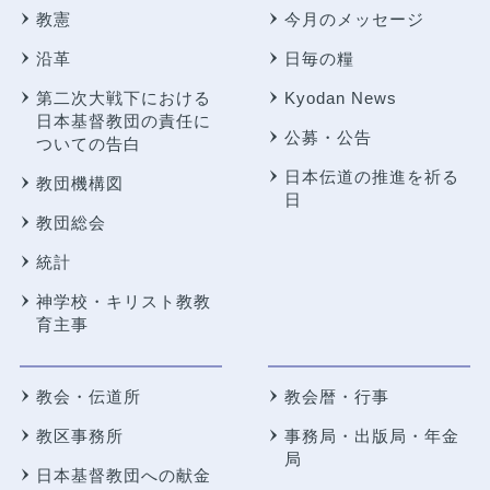
教憲
今月のメッセージ
沿革
日毎の糧
第二次大戦下における
Kyodan News
日本基督教団の責任に
公募・公告
ついての告白
日本伝道の推進を祈る
教団機構図
日
教団総会
統計
神学校・キリスト教教
育主事
教会・伝道所
教会暦・行事
教区事務所
事務局・出版局・年金
局
日本基督教団への献金