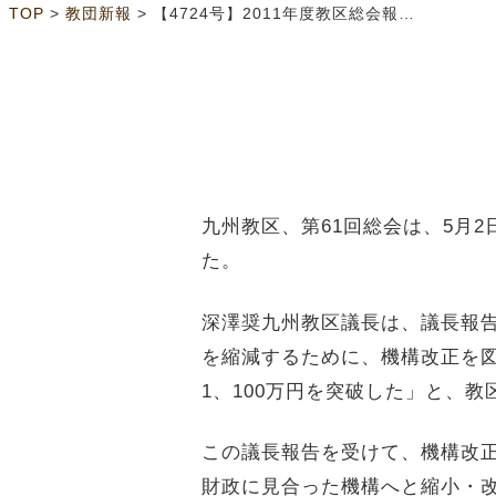
>
>
TOP
教団新報
【4724号】2011年度教区総会報告① 財政スリム化の機構改正承認 九州
九州教区、第
61
回総会は、
5
月
2
た。
深澤奨九州教区議長は、議長報
を縮減するために、機構改正を
1
、
100
万円を突破した」と、教
この議長報告を受けて、機構改
財政に見合った機構へと縮小・