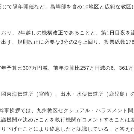
応じて隔年開催など、島嶼部を含め
10
地区と広範な教区
ており、
2
年越しの機構改正であることと、第
1
日目夜を
も出ず、規則改正に必要な
3
分の
2
を上回り、投票総数
17
前年予算比
307
万円減、前年決算比
257
万円減の
6
、
361
万
延岡東海伝道所（宮崎）、出水・水俣伝道所（鹿児島）
幹事挨拶では、九州教区セクシュアル・ハラスメント問
決議機関が決めたことを執行機関がコメントすることは
取り下げたことにより終息したと認識している」と答え