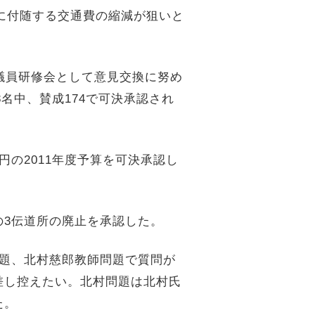
に付随する交通費の縮減が狙いと
議員研修会として意見交換に努め
8
名中、賛成
174
で可決承認され
円の
2011
年度予算を可決承認し
の
3
伝道所の廃止を承認した。
題、北村慈郎教師問題で質問が
差し控えたい。北村問題は北村氏
た。