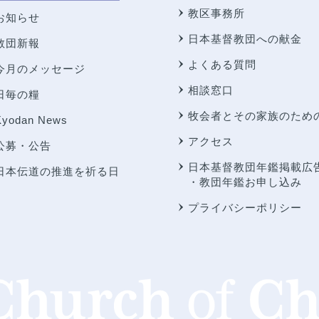
教区事務所
お知らせ
日本基督教団への献金
教団新報
よくある質問
今月のメッセージ
相談窓口
日毎の糧
牧会者とその家族のため
Kyodan News
アクセス
公募・公告
日本基督教団年鑑掲載広
日本伝道の推進を祈る日
・教団年鑑お申し込み
プライバシーポリシー