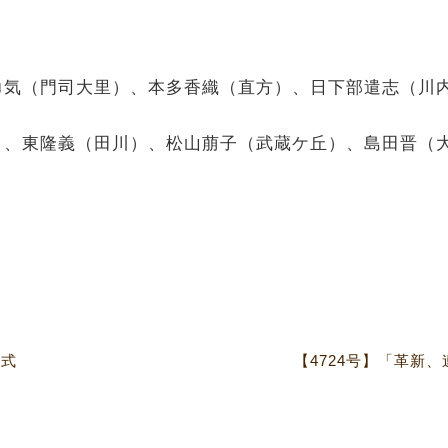
勇気（門司大里）、本多香織（直方）、日下部遣志（川
）、東隆義（田川）、松山萠子（武蔵ケ丘）、島田晋（
業式