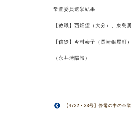
常置委員選挙結果
【教職】西畑望（大分）、東島
【信徒】今村泰子（長崎銀屋町
（永井清陽報）
【4722・23号】停電の中の卒