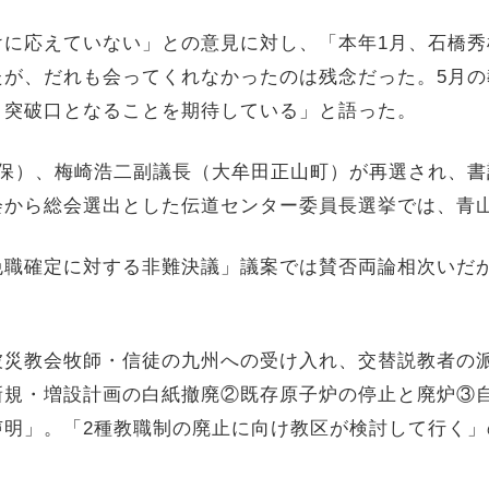
けに応えていない」との意見に対し、「本年
1
月、石橋秀
たが、だれも会ってくれなかったのは残念だった。
5
月の
、突破口となることを期待している」と語った。
保）、梅崎浩二副議長（大牟田正山町）が再選され、書
会から総会選出とした伝道センター委員長選挙では、青
免職確定に対する非難決議」議案では賛否両論相次いだ
被災教会牧師・信徒の九州への受け入れ、交替説教者の
新規・増設計画の白紙撤廃②既存原子炉の停止と廃炉③
声明」。「
2
種教職制の廃止に向け教区が検討して行く」