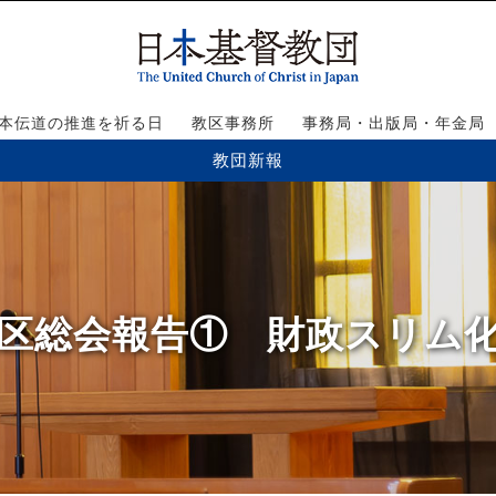
本伝道の推進を祈る日
教区事務所
事務局・出版局・年金局
教団新報
年度教区総会報告① 財政スリ