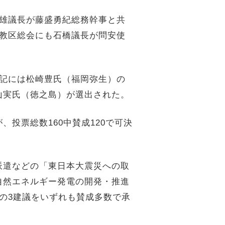
雄議長が藤盛勇紀総務幹事と共
教区総会にも石橋議長が問安使
記には松崎豊氏（福岡弥生）の
山実氏（徳之島）が選出された。
が、投票総数
160
中賛成
120
で可決
派遣などの「東日本大震災への取
自然エネルギー発電の開発・推進
の
3
建議をいずれも賛成多数で承