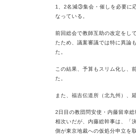
1
、
2
名減③集会・催しを必要に
なっている。
前回総会で教師互助の改定をし
たため、議案審議では特に異論
た。
この結果、予算もスリム化し、
た。
また、福吉伝道所（北九州）、
2
日目の教団問安使・内藤留幸総
相次いだが、内藤総幹事は、「
側が東京地裁への仮処分申立を