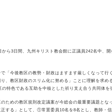
日から
3
日間、九州キリスト教会館に正議員
242
名中、開
告で「今後教区の教勢・財政はますます厳しくなって行
図り、教区財政のスリム化に努める」ことに理解を求め
区の特色である互助を中核とした祈り支え合う共同体を
正のための教区規則改定議案が今総会の最重要議題とな
改正する」として、①常置委員
10
名を
8
名とし、教師・信