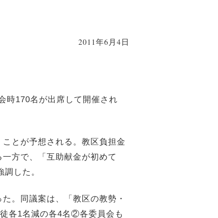
2011年6月4日
会時
170
名が出席して開催され
くことが予想される。教区負担金
る一方で、「互助献金が初めて
強調した。
った。同議案は、「教区の教勢・
徒各
1
名減の各
4
名②各委員会も