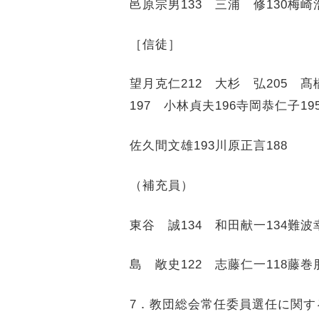
邑原宗男
133
三浦 修
130
梅崎
［信徒］
望月克仁
212
大杉 弘
205 髙
197
小林貞夫
196
寺岡恭仁子
19
佐久間文雄
193
川原正言
188
（補充員）
東谷 誠
134
和田献一
134
難波
島 敞史
122
志藤仁一
118
藤巻
7
．教団総会常任委員選任に関す