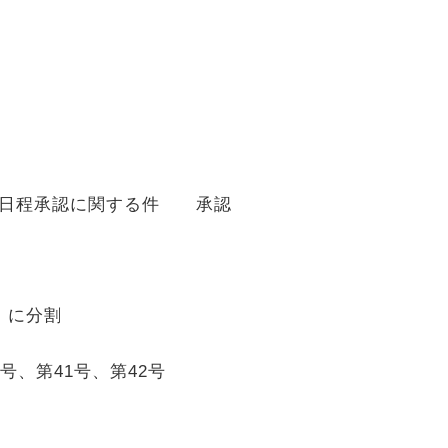
事日程承認に関する件 承認
）に分割
号、第
41
号、第
42
号