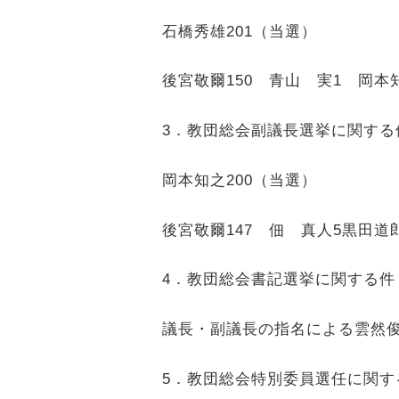
石橋秀雄
201
（当選）
後宮敬爾
150
青山 実
1
岡本
3
．教団総会副議長選挙に関する
岡本知之
200
（当選）
後宮敬爾
147
佃 真人
5
黒田道
4
．教団総会書記選挙に関する件
議長・副議長の指名による雲然
5
．教団総会特別委員選任に