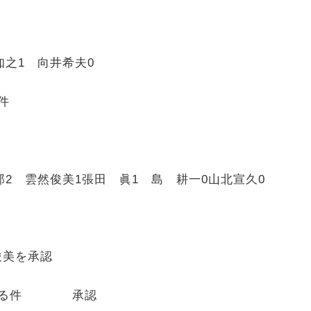
知之
1
向井希夫
0
件
郎
2
雲然俊美
1
張田 眞
1
島 耕一
0
山北宣久
0
俊美を承認
関する件 承認