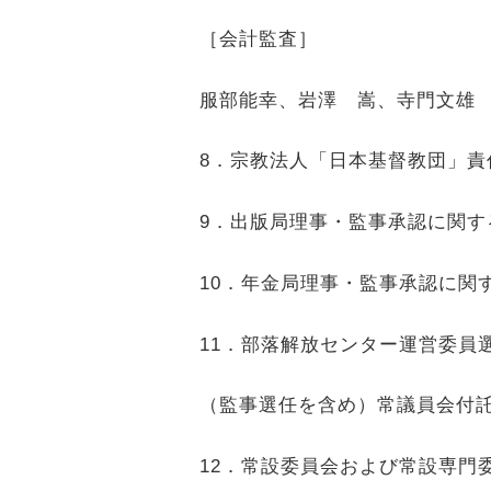
［会計監査］
服部能幸、岩澤 嵩、寺門文雄
8
．宗教法人「日本基督教団」
9
．出版局理事・監事承認に関す
10
．年金局理事・監事承認に関
11
．部落解放センター運営委員
（監事選任を含め）常議員会付
12
．常設委員会および常設専門