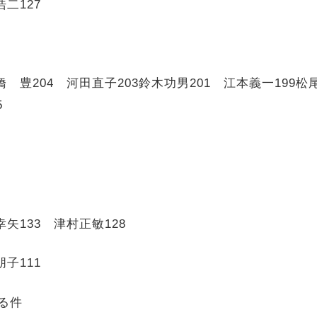
浩二
127
橋 豊
204
河田直子
203
鈴木功男
201
江本義一
199
松
5
幸矢
133
津村正敏
128
朋子
111
る件