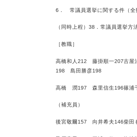
6
． 常議員選挙に関する件
（同時上程）
38
．常議員選挙方
［教職］
高橋和人
212
藤掛順一
207
古屋
198
島田勝彦
198
高橋 潤
197
森里信生
196
篠浦
（補充員）
後宮敬爾
157
向井希夫
146
柴田