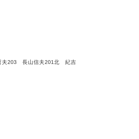
哲夫
203
長山信夫
201
北 紀吉