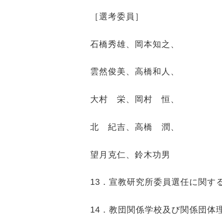
［選考委員］
石橋秀雄、岡本知之、
雲然俊美、高橋和人、
大村 栄、岡村 恒、
北 紀吉、高橋 潤、
望月克仁、鈴木功男
13
．宣教研究所委員選任に関す
14
．教団関係学校及び関係団体