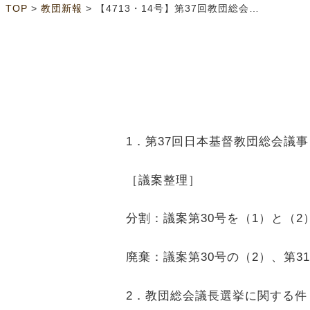
>
>
TOP
教団新報
【4713・14号】第37回教団総会議決メモ
1
．第
37
回日本基督教団総会議
［議案整理］
分割：議案第
30
号を（1）と（2
廃棄：議案第
30
号の（2）、第
31
2
．教団総会議長選挙に関する件