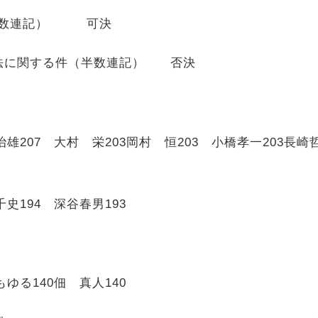
（全数連記） 可決
法に関する件（半数連記） 否決
治雄
207
大村 栄
203
岡村 恒
203
小橋孝一
203
長崎
千史
194
深谷春男
193
もゆる
140
佃 真人
140