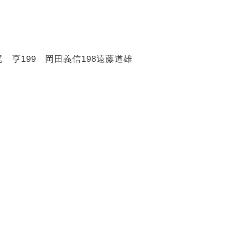
尾 亨
199
岡田義信
198
遠藤道雄