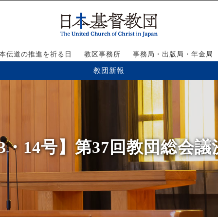
本伝道の推進を祈る日
教区事務所
事務局・出版局・年金局
教団新報
13・14号】第37回教団総会