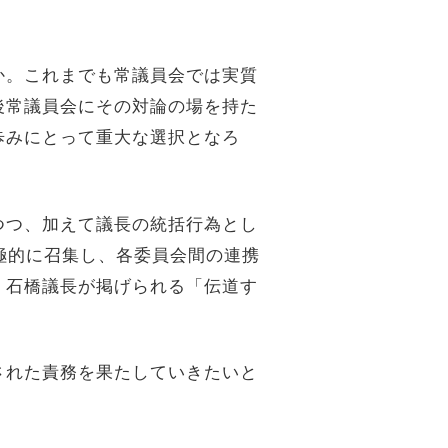
か。これまでも常議員会では実質
後常議員会にその対論の場を持た
歩みにとって重大な選択となろ
つつ、加えて議長の統括行為とし
極的に召集し、各委員会間の連携
、石橋議長が掲げられる「伝道す
された責務を果たしていきたいと