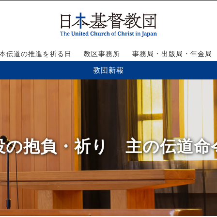
本伝道の推進を祈る日
教区事務所
事務局・出版局・年金局
教団新報
】三役の抱負・祈り 主の伝道