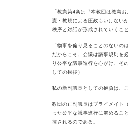
「教憲第
4
条は〝本教団は教憲お
憲・教規による圧政もいけない
秩序と対話が形成されていくこ
「物事を偏り見ることのないの
だからこそ、会議は議事規則を
り公平な議事進行を心がけ、そ
しての挨拶）
私の新副議長としての抱負は、
教団の正副議長はプライメイト
った公平な議事進行に努めるこ
揮されるのである。