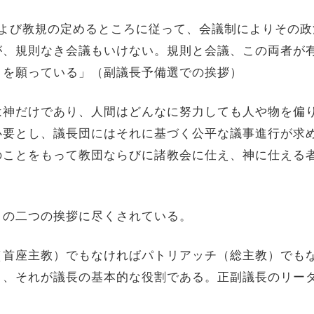
よび教規の定めるところに従って、会議制によりその政
が、規則なき会議もいけない。規則と会議、この両者が
とを願っている」（副議長予備選での挨拶）
は神だけであり、人間はどんなに努力しても人や物を偏
必要とし、議長団にはそれに基づく公平な議事進行が求
のことをもって教団ならびに諸教会に仕え、神に仕える
この二つの挨拶に尽くされている。
（首座主教）でもなければパトリアッチ（総主教）でも
と、それが議長の基本的な役割である。正副議長のリー