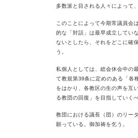
多数派と目される人々によって
このことによって今期常議員会
的な「対話」は最早成立してい
ないとしたら、それをどこに確
う。
私個人としては、総会休会中の
て教規第
39
条に定めのある「各
をはかり、各教区の生の声を互
る教団の回復」を目指していく
教団における議長（団）のリー
願っている。御加祷を乞う。