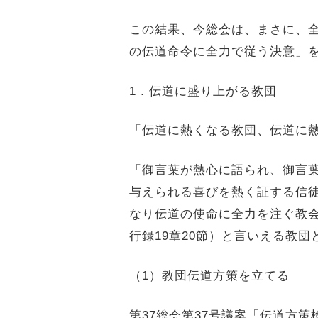
この結果、今総会は、まさに、
の伝道命令に全力で従う決意」
1
．伝道に盛り上がる教団
「伝道に熱くなる教団、伝道に
「御言葉が熱心に語られ、御言
与えられる喜びを熱く証する信
なり伝道の使命に全力を注ぐ教
行録
19
章
20
節）と言いえる教団
（1）教団伝道方策を立てる
第
37
総会第
37
号議案「伝道方策