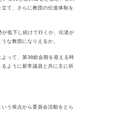
を立て、さらに教団の伝道体制を
勢が低下し続けて行くか、伝道が
ような教団になりえるか。
によって、第
38
総会期を迎える時
うるように新常議員と共に主に祈
という視点から委員会活動をとら