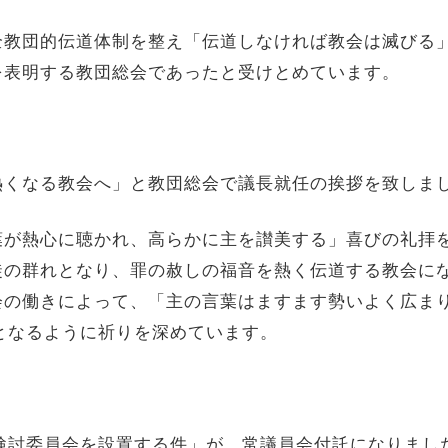
全教団的伝道体制を整え「伝道しなければ教会は滅びる
を表明する教団総会であったと受けとめています。
熱くなる教会へ」と教団総会で議長就任の挨拶を致しま
葉が熱心に聴かれ、高らかに主を讃美する」喜びの礼拝
徒の群れとなり、罪の赦しの福音を熱く伝道する教会に
会の働きによって、「主の言葉はますます勢いよく広ま
となるように祈りを深めています。
検討委員会を設置する件」が、常議員会付託になりまし