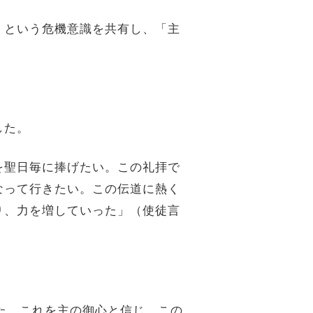
」という危機意識を共有し、「主
した。
を聖日毎に捧げたい。この礼拝で
なって行きたい。この伝道に熱く
り、力を増していった」（使徒言
た。これを主の御心と信じ、この