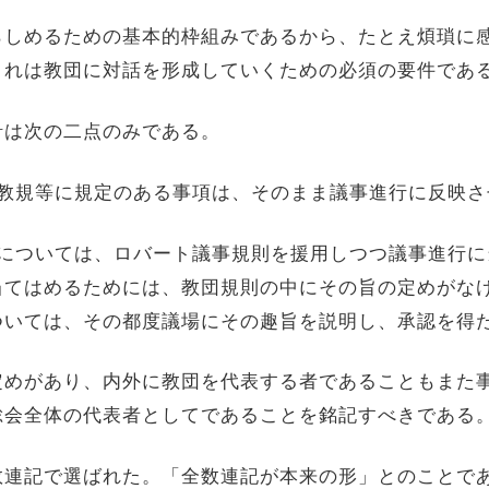
らしめるための基本的枠組みであるから、たとえ煩瑣に
これは教団に対話を形成していくための必須の要件であ
針は次の二点のみである。
教規等に規定のある事項は、そのまま議事進行に反映さ
については、ロバート議事規則を援用しつつ議事進行に
当てはめるためには、教団規則の中にその旨の定めがな
ついては、その都度議場にその趣旨を説明し、承認を得
定めがあり、内外に教団を代表する者であることもまた
総会全体の代表者としてであることを銘記すべきである
数連記で選ばれた。「全数連記が本来の形」とのことで