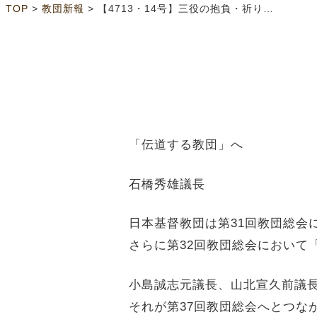
>
>
TOP
教団新報
【4713・14号】三役の抱負・祈り 主の伝道命令に全力で従う決意
「伝道する教団」へ
石橋秀雄議長
日本基督教団は第
31
回教団総会
さらに第
32
回教団総会において
小島誠志元議長、山北宣久前議
それが第
37
回教団総会へとつな