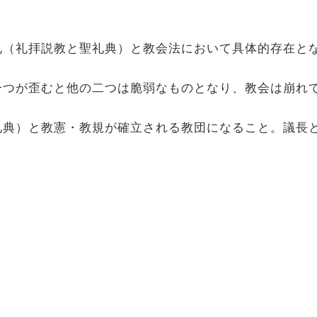
礼（礼拝説教と聖礼典）と教会法において具体的存在と
一つが歪むと他の二つは脆弱なものとなり、教会は崩れ
礼典）と教憲・教規が確立される教団になること。議長