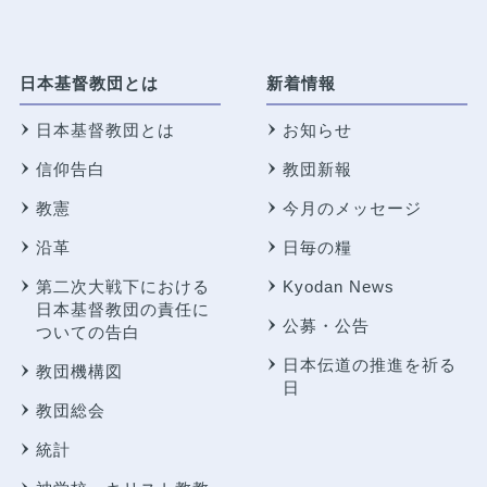
日本基督教団とは
新着情報
日本基督教団とは
お知らせ
信仰告白
教団新報
教憲
今月のメッセージ
沿革
日毎の糧
第二次大戦下における
Kyodan News
日本基督教団の責任に
公募・公告
ついての告白
日本伝道の推進を祈る
教団機構図
日
教団総会
統計