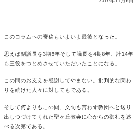
2010年11月6日
このコラムへの寄稿もいよいよ最後となった。
思えば副議長を
3
期
6
年そして議長を
4
期
8
年、計
14
年
も三役をつとめさせていただいたことになる。
この間のお支えを感謝してやまない。批判的な関わ
りを続けた人々に対してもである。
そして何よりもこの間、文句も言わず教団へと送り
出しつづけてくれた聖ヶ丘教会に心からの御礼を述
べる次第である。