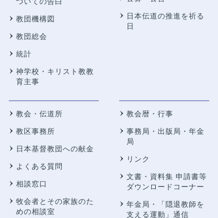
ついての告白
日本伝道の推進を祈る
教団機構図
日
教団総会
統計
神学校・キリスト教教
育主事
教会・伝道所
教会暦・行事
教区事務所
事務局・出版局・年金
局
日本基督教団への献金
リンク
よくある質問
文書・資料集 申請書等
相談窓口
ダウンロードコーナー
牧会者とその家族のた
年金局・
「隠退教師を
めの相談室
支える運動」通信