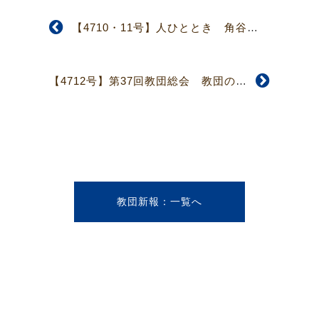
【4710・11号】人ひととき 角谷 多美子さん
【4712号】第37回教団総会 教団の一致はいずこに 御霊の導きを渇望しつつ
教団新報