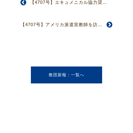
【4707号】エキュメニカル協力奨学金、奨学生2名選考 第2回国際関係委員会
【4707号】アメリカ派遣宣教師を訪問 第5回世界宣教委員会
教団新報