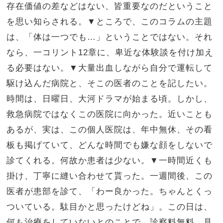
存在価値の差などはない、皆重要なのだということ
を思い知らされる。▼ところで、このコラムの主題
は、「体は一つでも…」ということではない。それ
なら、一コリント
12
章に、卑近な体験談を付け加え
る必要はない。▼大量出血しながら自分で運転して
駆け込んだ病院と、そこの医者のことを記したい。
時間は、日曜日、大河ドラマが始まる頃。しかし、
救急病院ではなくこの医院に向かった。近いことも
あるが、実は、この個人医院は、年中無休、その看
板も掲げていて、どんな時間でも嫌な顔をしないで
診てくれる。何故か患者は少ない。▼一時間近くも
掛け、丁寧に縫い合わせて貰った。一週間後、この
医者が患部を診て、「わー良かった。ちゃんとくっ
ついている。駄目かと思ったけどね」。この日は、
何も治療をしていないとのことで、診察料無料。見