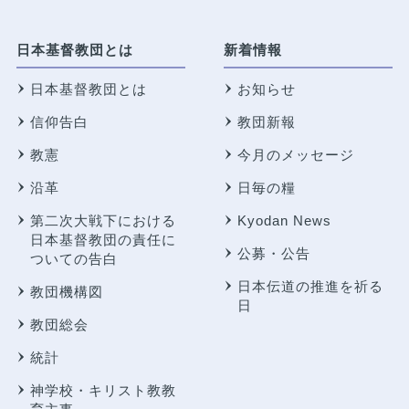
日本基督教団とは
新着情報
日本基督教団とは
お知らせ
信仰告白
教団新報
教憲
今月のメッセージ
沿革
日毎の糧
第二次大戦下における
Kyodan News
日本基督教団の責任に
公募・公告
ついての告白
日本伝道の推進を祈る
教団機構図
日
教団総会
統計
神学校・キリスト教教