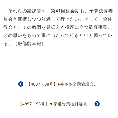
それらの諸課題を、第41回総会期も、予算決算委
員会と連携しつつ対処して行きたい。そして、全体
教会としての教団を見据える視座に立つ監査事務、
との思いをもって事に当たって行きたいと願ってい
る。（服部能幸報）
【4897・98号】♦外キ協全国協議会♦ 「多民族・多文化共生」を主題に、広島にて
【4897・98号】▼伝道対策検討委員会▲ 「基本方針」具体化・「機構改定」議案化