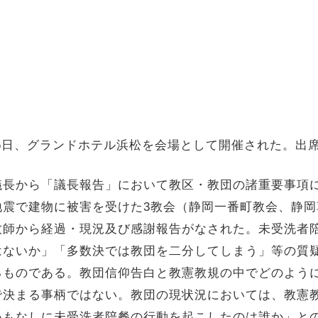
6
日、グランドホテル浜松を会場として開催された。出
議長から「議長報告」において教区・教団の諸重要事項
地震で建物に被害を受けた
3
教会（静岡一番町教会、静岡
牧師から経過・現況及び感謝報告がなされた。未受洗者
はないか」「多数決では教団を二分してしまう」等の質
るものである。教団信仰告白と教憲教規の中でどのよう
で決まる事柄ではない。教団の現状況においては、教憲
いもなしに未受洗者陪餐の行動を起こしたのは誰か」と