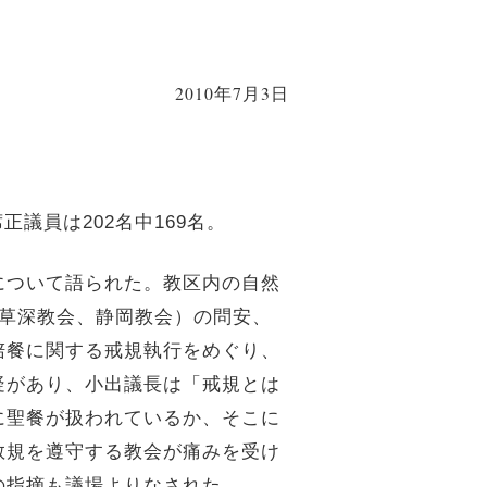
2010年7月3日
席正議員は
202
名中
169
名。
について語られた。教区内の自然
草深教会、静岡教会）の問安、
陪餐に関する戒規執行をめぐり、
疑があり、小出議長は「戒規とは
に聖餐が扱われているか、そこに
教規を遵守する教会が痛みを受け
の指摘も議場よりなされた。