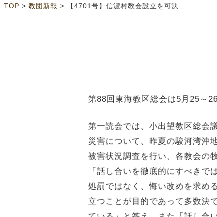
>
>
TOP
教団新報
【4701号】信濃村教会設立を可決 東海教区
第
88
回東海教区総会は
5
月
25
～
2
第一読会では、小出望教区総会
災害について、昨夏の駿河湾沖
被害状況調査を行い、各教会の
「話し合いを徹底的にすべきで
処罰ではなく、悔い改めを求め
立つことが目的であって多数決
ている」と答え、また「話し合