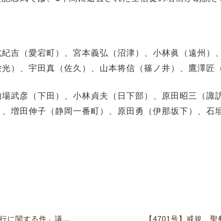
北紀吉（愛宕町）、宮本義弘（沼津）、小林眞（遠州）
栄光）、宇田真（佐久）、山本将信（篠ノ井）、鷹澤匠
的場武彦（下田）、小林貞夫（日下部）、原田昭三（諏
）、増田伸子（静岡一番町）、原田勇（伊那坂下）、石
【4701号】「聖餐式の正しい執行に関する件」議論白熱 関東教区