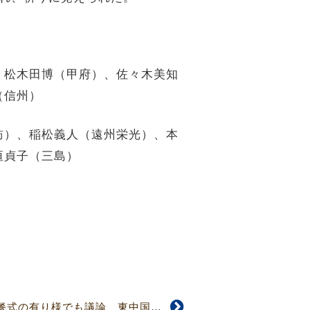
、松木田博（甲府）、佐々木美知
（信州）
訪）、稲松義人（遠州栄光）、本
垣貞子（三島）
【4701号】戒規、聖餐式の有り様でも議論 東中国教区