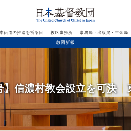
本伝道の推進を祈る日
教区事務所
事務局・出版局・年金局
教団新報
01号】信濃村教会設立を可決 