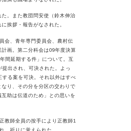
れた。また教団問安使（鈴木伸治
れに挨拶・報告がなされた。
員会、青年専門委員会、農村伝
業計画。第二分科会は
09
年度決算
年間延期する件」について。互
が提出され、可決された。よっ
正する案を可決。それ以外はすべ
となり、その分を分区の交わりで
儀互助は伝道のため」との思いを
正教師全員の按手により正教師
1
れ、祈りに覚えられた。