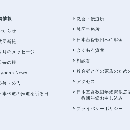
着情報
教会・伝道所
教区事務所
お知らせ
日本基督教団への献金
教団新報
よくある質問
今月のメッセージ
相談窓口
日毎の糧
牧会者とその家族のため
Kyodan News
アクセス
公募・公告
日本基督教団年鑑掲載広
日本伝道の推進を祈る日
・教団年鑑お申し込み
プライバシーポリシー