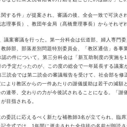
に関する件」が提案され、審議の後、全会一致で可決さ
誠志理事長）、教団年金局（
髙
橋豊理事長）からそれぞ
、議案審議を行った。第一分科会は伝道部、婦人専門委
、教師部、部落差別問題特別委員会、「教区通信」各事
承認の件について。第三分科会は「新互助制度の実施を
1
行の予定だったのが、この度の総会で一年延長する議案
第三読会では第二読会の審議報告を受けて、社会部を修
度により教区からの一件あたりの謝儀援助は若干の減額
会の連帯、交わりの力が今後試されることになる。「謝
とが目指される。
主の委託に応えるべく新たな補教師
3
名が立てられ、臨席
た記念式では、
1
年間に逝去された全信徒の名前が朗読さ