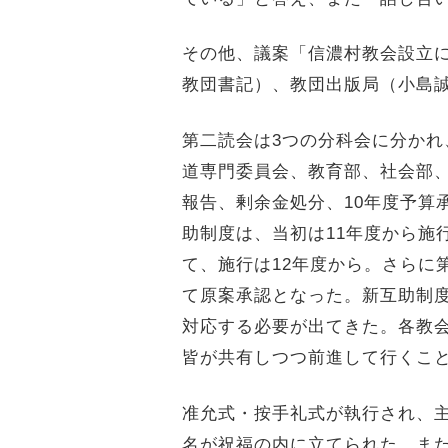
その他、議案「信濃村教会設立
教団書記）、教団出版局（小島
第二読会は
3
つの分科会に分かれ
道専門委員会、教育部、社会部
報告、剰余金処分、
10
年度予算
助制度は、当初は
11
年度から施
て、施行は
12
年度から。さらに
て原案承認となった。新互助制
対応する必要が出てきた。各教
皆が共有しつつ前進して行くこ
准允式・按手礼式が執行され、
名が祝福の内に立てられた。ま