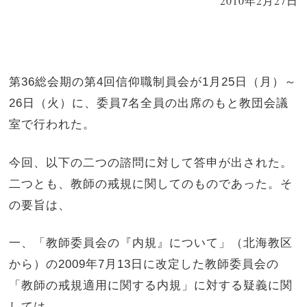
2010年2月27日
第
36
総会期の第
4
回信仰職制員会が
1
月
25
日（月）～
26
日（火）に、委員
7
名全員の出席のもと教団会議
室で行われた。
今回、以下の二つの諮問に対して答申が出された。
二つとも、教師の戒規に関してのものであった。そ
の要旨は、
一、「教師委員会の『内規』について」（北海教区
から）の
2009
年
7
月
13
日に改定した教師委員会の
「教師の戒規適用に関する内規」に対する疑義に関
しては、