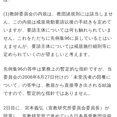
(1)
教師委員会の内規は、教団諸規則には該当しませ
ん。この内規は戒規発動要請以後の手続きを定めて
いますが、要請主体については何も触れられていま
せん。これをただちに先例集
96
に反しているとはい
えませんが、要請主体については戒規施行細則等に
定められていくのが望ましいと考えます。
先例集
96
の答申は業務上の暫定的な指針ですが、当
委員会の
2006
年
6
月
27
日付けの「未受洗者の陪餐に
ついて」の答申は、教規から直接導き出される結論
ですので、暫定的な指針ではありません。
2
日目に、宮本義弘（宣教研究所委員会委員長）が
陪席し、宣教研究所で進めている日本基督教団信仰