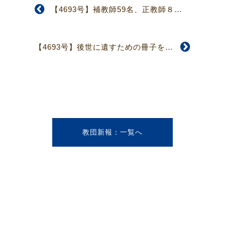
【4693号】補教師59名、正教師８名の受験資格確認 第5回教師検定委員会
【4693号】後世に遺すための冊子を作成へ 日本伝道150年記念行事委員会
教団新報