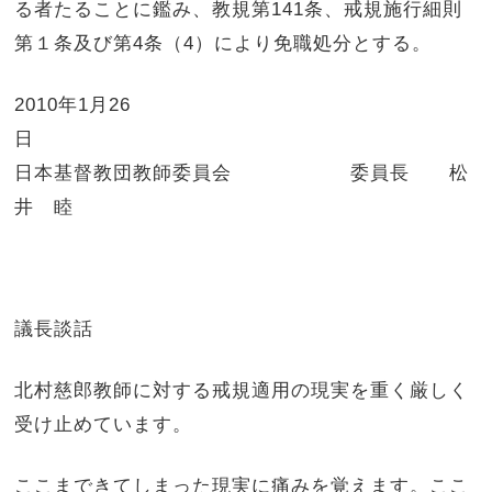
る者たることに鑑み、教規第
141
条、戒規施行細則
第１条及び第
4
条（
4
）により免職処分とする。
2010
年
1
月
26
日
日本基督教団教師委員会 委員長 松
井 睦
議長談話
北村慈郎教師に対する戒規適用の現実を重く厳しく
受け止めています。
ここまできてしまった現実に痛みを覚えます。ここ