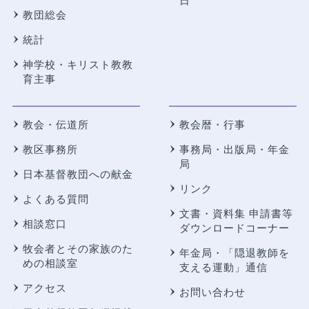
日
教団総会
統計
神学校・キリスト教教
育主事
教会・伝道所
教会暦・行事
教区事務所
事務局・出版局・年金
局
日本基督教団への献金
リンク
よくある質問
文書・資料集 申請書等
相談窓口
ダウンロードコーナー
牧会者とその家族のた
年金局・
「隠退教師を
めの相談室
支える運動」通信
アクセス
お問い合わせ