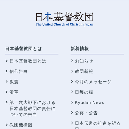
日本基督教団とは
新着情報
日本基督教団とは
お知らせ
信仰告白
教団新報
教憲
今月のメッセージ
沿革
日毎の糧
第二次大戦下における
Kyodan News
日本基督教団の責任に
公募・公告
ついての告白
日本伝道の推進を祈る
教団機構図