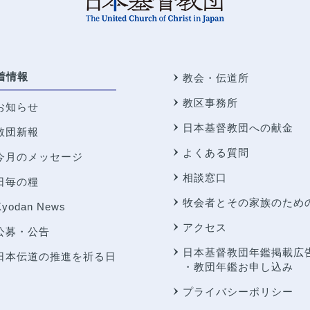
着情報
教会・伝道所
教区事務所
お知らせ
日本基督教団への献金
教団新報
よくある質問
今月のメッセージ
相談窓口
日毎の糧
牧会者とその家族のため
Kyodan News
アクセス
公募・公告
日本基督教団年鑑掲載広
日本伝道の推進を祈る日
・教団年鑑お申し込み
プライバシーポリシー