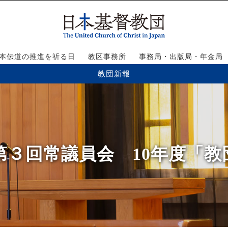
本伝道の推進を祈る日
教区事務所
事務局・出版局・年金局
教団新報
期 第３回常議員会 10年度「