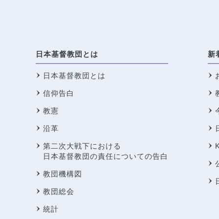
日本基督教団とは
新
日本基督教団とは
信仰告白
教憲
沿革
第二次大戦下における
日本基督教団の責任についての告白
教団機構図
教団総会
統計