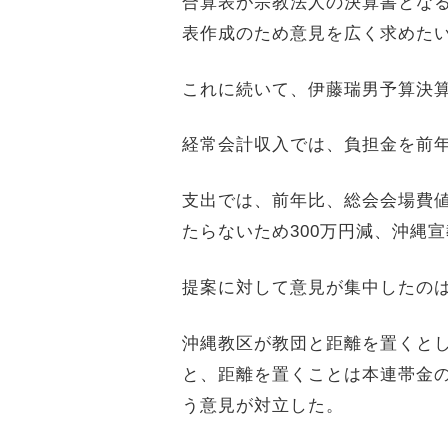
合算表が宗教法人の決算書とな
表作成のため意見を広く求めた
これに続いて、伊藤瑞男予算決
経常会計収入では、負担金を前
支出では、前年比、総会会場費
たらないため
300
万円減、沖縄宣
提案に対して意見が集中したの
沖縄教区が教団と距離を置くと
と、距離を置くことは本連帯金
う意見が対立した。