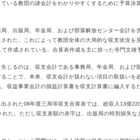
っている教団の諸会計をわかりやすくするために予算決
務局、出版局、年金局、および部落解放センター会計を
にされた。これによって教団全体の大局的な収支状況を
して作成されている。合算表作成を主に担った寺門文雄
を生じるのは、収支会計である事務局、年金局、および
することで、本来、収支会計が扱わない項目の取扱いを
化、収益事業会計の損益計算書を収支計算書に編入する
提出された
08
年度三局等収支合算表では、総収入
13
億
22
された。ただし収支差額の赤字は、出版局の特別損失な