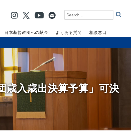
日本基督教団への献金
よくある質問
相談窓口
教団歳入歳出決算予算」可決