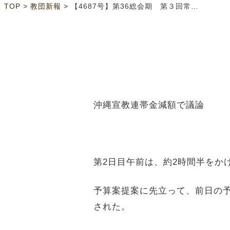
>
>
TOP
教団新報
【4687号】第36総会期 第３回常議員会 10年度「教団歳入歳出決算予算」可決
沖縄宣教連帯金減額で議論
第
2
日目午前は、約
2
時間半をか
予算案提案に先立って、前日の
された。