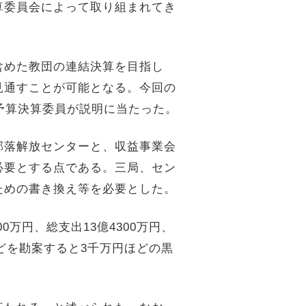
算委員会によって取り組まれてき
含めた教団の連結決算を目指し
見通すことが可能となる。今回の
予算決算委員が説明に当たった。
部落解放センターと、収益事業会
必要とする点である。三局、セン
ための書き換え等を必要とした。
00
万円、総支出
13
億
4300
万円、
どを勘案すると
3
千万円ほどの黒