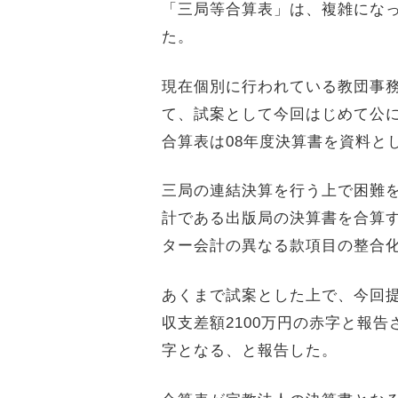
「三局等合算表」は、複雑にな
た。
現在個別に行われている教団事
て、試案として今回はじめて公
合算表は
08
年度決算書を資料と
三局の連結決算を行う上で困難
計である出版局の決算書を合算
ター会計の異なる款項目の整合
あくまで試案とした上で、今回
収支差額
2100
万円の赤字と報告
字となる、と報告した。