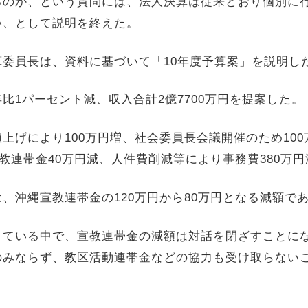
るのか、という質問には、法人決算は従来どおり個別に
い、として説明を終えた。
算委員長は、資料に基づいて「
10
年度予算案」を説明し
年比
1
パーセント減、収入合計
2
億
7700
万円を提案した。
値上げにより
100
万円増、社会委員長会議開催のため
100
教連帯金
40
万円減、人件費削減等により事務費
380
万円
は、沖縄宣教連帯金の
120
万円から
80
万円となる減額で
している中で、宣教連帯金の減額は対話を閉ざすことに
のみならず、教区活動連帯金などの協力も受け取らない