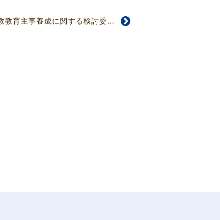
【4687号】キリスト教教育主事養成に関する検討委員会設置 信仰問答作成巡り議論