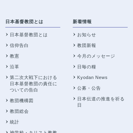
日本基督教団とは
新着情報
日本基督教団とは
お知らせ
信仰告白
教団新報
教憲
今月のメッセージ
沿革
日毎の糧
第二次大戦下における
Kyodan News
日本基督教団の責任に
公募・公告
ついての告白
日本伝道の推進を祈る
教団機構図
日
教団総会
統計
神学校・キリスト教教