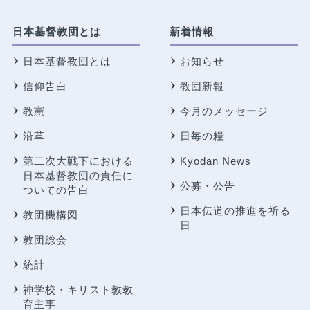
日本基督教団とは
新着情報
日本基督教団とは
お知らせ
信仰告白
教団新報
教憲
今月のメッセージ
沿革
日毎の糧
第二次大戦下における
Kyodan News
日本基督教団の責任に
公募・公告
ついての告白
日本伝道の推進を祈る
教団機構図
日
教団総会
統計
神学校・キリスト教教
育主事