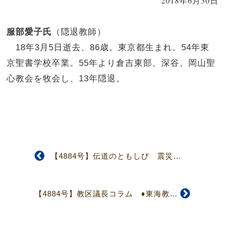
2018年6月30日
服部愛子氏
（隠退教師）
18年3月5日逝去、86歳。東京都生まれ。54年東
京聖書学校卒業。55年より倉吉東部、深谷、岡山聖
心教会を牧会し、13年隠退。
【4884号】伝道のともしび 震災を受けて－特に原発事故に向き合って
【4884号】教区議長コラム ♦東海教区♦ 宮本 義弘 会議の喜び