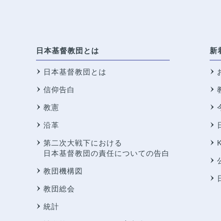
日本基督教団とは
新
日本基督教団とは
信仰告白
教憲
沿革
第二次大戦下における
日本基督教団の責任についての告白
教団機構図
教団総会
統計