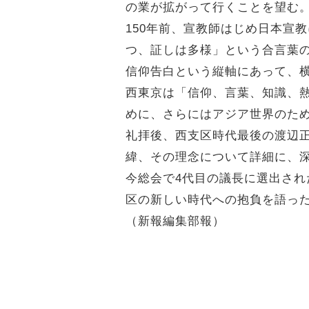
の業が拡がって行くことを望む
150年前、宣教師はじめ日本宣
つ、証しは多様」という合言葉
信仰告白という縦軸にあって、
西東京は「信仰、言葉、知識、
めに、さらにはアジア世界のた
礼拝後、西支区時代最後の渡辺
緯、その理念について詳細に、
今総会で4代目の議長に選出さ
区の新しい時代への抱負を語っ
（新報編集部報）