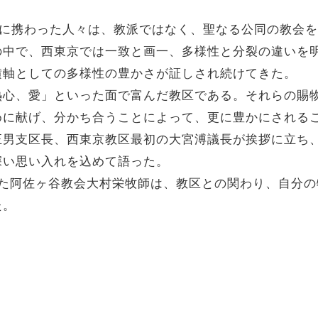
。
教に携わった人々は、教派ではなく、聖なる公同の教会
の中で、西東京では一致と画一、多様性と分裂の違いを
横軸としての多様性の豊かさが証しされ続けてきた。
熱心、愛」といった面で富んだ教区である。それらの賜
めに献げ、分かち合うことによって、更に豊かにされる
正男支区長、西東京教区最初の大宮溥議長が挨拶に立ち
深い思い入れを込めて語った。
れた阿佐ヶ谷教会大村栄牧師は、教区との関わり、自分
た。