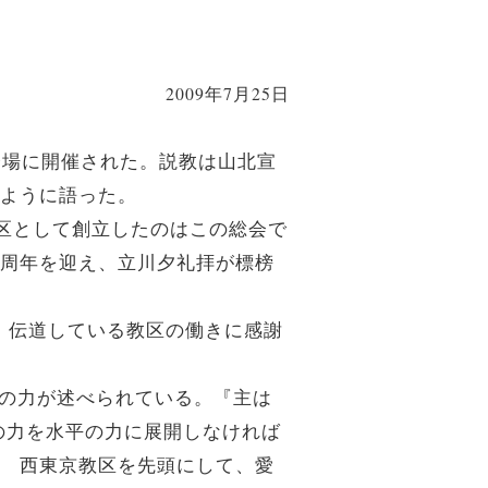
2009年7月25日
会場に開催された。説教は山北宣
のように語った。
教区として創立したのはこの総会で
0周年を迎え、立川夕礼拝が標榜
、伝道している教区の働きに感謝
践の力が述べられている。『主は
の力を水平の力に展開しなければ
、 西東京教区を先頭にして、愛