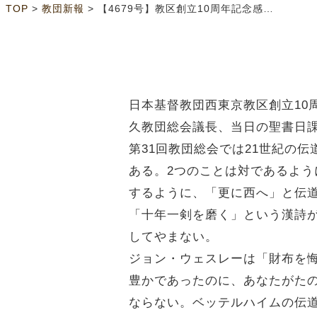
>
>
TOP
教団新報
【4679号】教区創立10周年記念感謝礼拝
日本基督教団西東京教区創立10
久教団総会議長、当日の聖書日課
第31回教団総会では21世紀の
ある。2つのことは対であるよう
するように、「更に西へ」と伝
「十年一剣を磨く」という漢詩が
してやまない。
ジョン・ウェスレーは「財布を
豊かであったのに、あなたがた
ならない。ベッテルハイムの伝道