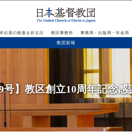
本伝道の推進を祈る日
教区事務所
事務局・出版局・年金局
教団新報
79号】教区創立10周年記念