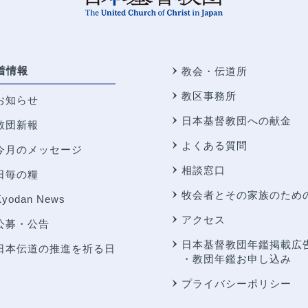
着情報
教会・伝道所
教区事務所
お知らせ
日本基督教団への献金
教団新報
よくある質問
今月のメッセージ
相談窓口
日毎の糧
牧会者とその家族のため
Kyodan News
アクセス
公募・公告
日本基督教団年鑑掲載広
日本伝道の推進を祈る日
・教団年鑑お申し込み
プライバシーポリシー