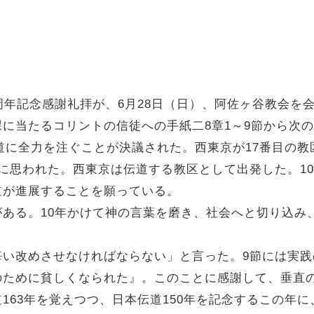
周年記念感謝礼拝が、6月28日（日）、阿佐ヶ谷教会を
に当たるコリントの信徒への手紙二8章1～9節から次
伝道に全力を注ぐことが決議された。西東京が17番目の
に思われた。西東京は伝道する教区として出発した。1
道が進展することを願っている。
ある。10年かけて神の言葉を磨き、社会へと切り込み
悔い改めさせなければならない」と言った。9節には実
のために貧しくなられた』。このことに感謝して、垂直
163年を覚えつつ、日本伝道150年を記念するこの年に