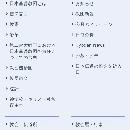
日本基督教団とは
お知らせ
信仰告白
教団新報
教憲
今月のメッセージ
沿革
日毎の糧
第二次大戦下における
Kyodan News
日本基督教団の責任に
公募・公告
ついての告白
日本伝道の推進を祈る
教団機構図
日
教団総会
統計
神学校・キリスト教教
育主事
教会・伝道所
教会暦・行事