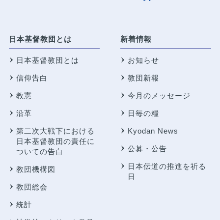
日本基督教団とは
新着情報
日本基督教団とは
お知らせ
信仰告白
教団新報
教憲
今月のメッセージ
沿革
日毎の糧
第二次大戦下における
Kyodan News
日本基督教団の責任に
公募・公告
ついての告白
日本伝道の推進を祈る
教団機構図
日
教団総会
統計