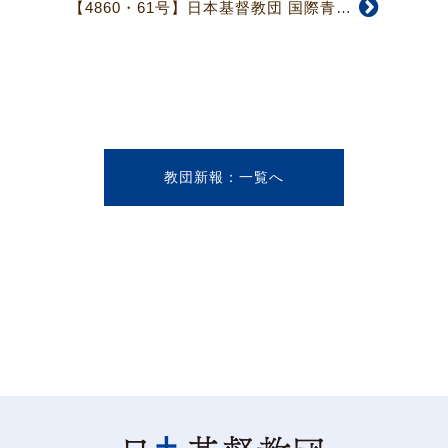
【4860・61号】日本基督教団 国際青年会議in 京都 エネルギー持続可能社会の実現を目指して」 2017年3月28日（火）～31日（金） 於：関西セミナーハウス
教団新報