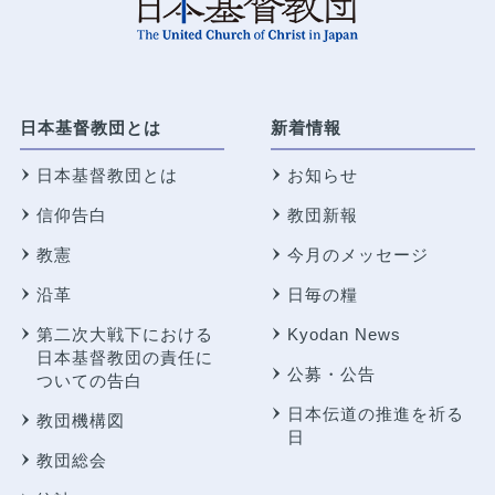
日本基督教団とは
新着情報
日本基督教団とは
お知らせ
信仰告白
教団新報
教憲
今月のメッセージ
沿革
日毎の糧
第二次大戦下における
Kyodan News
日本基督教団の責任に
公募・公告
ついての告白
日本伝道の推進を祈る
教団機構図
日
教団総会