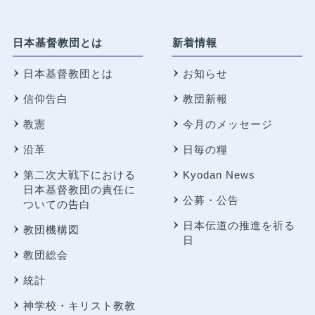
日本基督教団とは
新着情報
日本基督教団とは
お知らせ
信仰告白
教団新報
教憲
今月のメッセージ
沿革
日毎の糧
第二次大戦下における
Kyodan News
日本基督教団の責任に
公募・公告
ついての告白
日本伝道の推進を祈る
教団機構図
日
教団総会
統計
神学校・キリスト教教