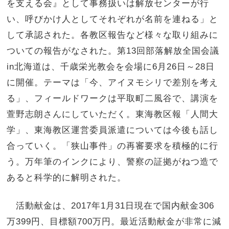
を支える会』として事務扱いは解放センターが行
い、呼びかけ人としてそれぞれが名前を連ねる」と
して承認された。各教区報告など様々な取り組みに
ついての報告がなされた。第13回部落解放全国会議
in北海道は、千歳栄光教会を会場に6月26日～28日
に開催。テーマは「今、アイヌモシリで差別を考え
る」、フィールドワークは平取町二風谷で、講演を
萱野志朗さんにしていただく。東海教区報「人間大
学」、東海教区運営委員派遣については今後も話し
合っていく。「狭山事件」の再審要求を積極的に行
う。万年筆のインクにより、警察の証拠がねつ造で
あると科学的に解明された。
活動献金は、2017年1月31日現在で国内献金306
万399円、目標額700万円。最近活動献金が非常に減