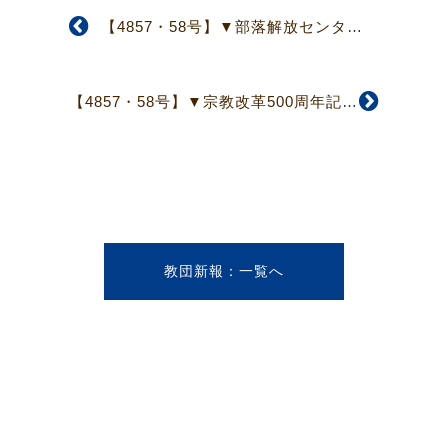
【4857・58号】▼部落解放センター運営委員会▲東谷運営委員長選出
【4857・58号】▼宗教改革500周年記念事業準備委員会▲4つのプロジェクト、同時進行準備中
教団新報