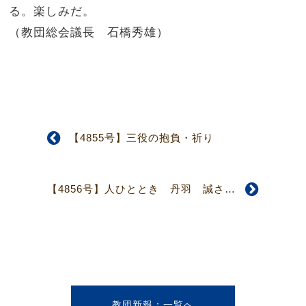
る。楽しみだ。
（教団総会議長 石橋秀雄）
【4855号】三役の抱負・祈り
【4856号】人ひととき 丹羽 誠さん 窮地に陥ったときの支え
教団新報