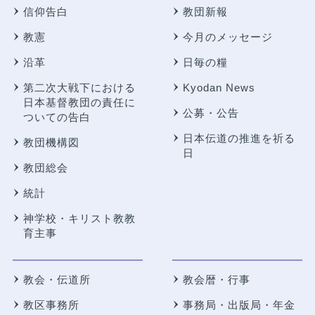
信仰告白
教団新報
教憲
今月のメッセージ
沿革
日毎の糧
第二次大戦下における
Kyodan News
日本基督教団の責任に
公募・公告
ついての告白
日本伝道の推進を祈る
教団機構図
日
教団総会
統計
神学校・キリスト教教
育主事
教会・伝道所
教会暦・行事
教区事務所
事務局・出版局・年金