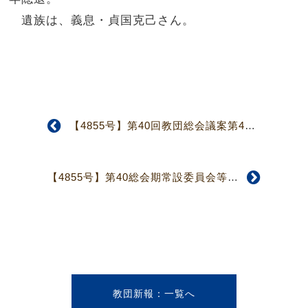
遺族は、義息・貞国克己さん。
【4855号】第40回教団総会議案第42号「教憲9条を改正し、伴って関連教規条項を改正する件」（提案者 第66回九州教区定期総会）の取り扱いについて
【4855号】第40総会期常設委員会等委員選考結果
教団新報