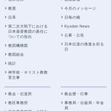
教憲
今月のメッセージ
沿革
日毎の糧
第二次大戦下における
Kyodan News
日本基督教団の責任に
公募・公告
ついての告白
日本伝道の推進を祈る
教団機構図
日
教団総会
統計
神学校・キリスト教教
育主事
教会・伝道所
教会暦・行事
教区事務所
事務局・出版局・年金
局