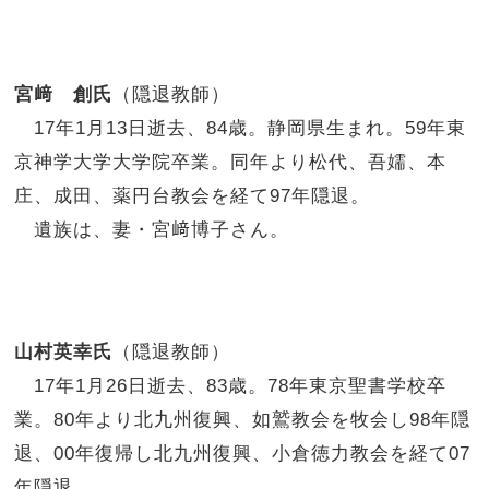
宮﨑 創氏
（隠退教師）
17年1月13日逝去、84歳。静岡県生まれ。59年東
京神学大学大学院卒業。同年より松代、吾嬬、本
庄、成田、薬円台教会を経て97年隠退。
遺族は、妻・宮﨑博子さん。
山村英幸氏
（隠退教師）
17年1月26日逝去、83歳。78年東京聖書学校卒
業。80年より北九州復興、如鷲教会を牧会し98年隠
退、00年復帰し北九州復興、小倉徳力教会を経て07
年隠退。