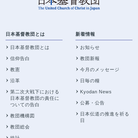
日本基督教団とは
新着情報
日本基督教団とは
お知らせ
信仰告白
教団新報
教憲
今月のメッセージ
沿革
日毎の糧
第二次大戦下における
Kyodan News
日本基督教団の責任に
公募・公告
ついての告白
日本伝道の推進を祈る
教団機構図
日
教団総会
統計