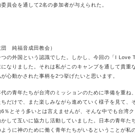
約委員会を通して2名の参加者が与えられた。
教団 純福音成田教会）
国という認識でした。しかし、今回の「I Love Taiw
在になりました。それは私がこのキャンプを通して貴重
私が心動かされた事柄を2つ挙げたいと思います。
年代の青年たちが台湾のミッションのために準備を重ね
たちだけで、また楽しみながら進めていく様子を見て、
約6％とそう多いとは言えませんが、そんな中でも台湾
動かして互いに協力し活動していました。日本の青年た
のように神のために働く青年たちがいるということが私