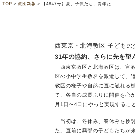
>
>
TOP
教団新報
【4847号】夏、子供たち、青年たちのプログラム
西東京・北海教区 子どもの
31年の協約、さらに先を望
西東京教区と北海教区は、宣教協
区の小中学生数名を派遣して、
教区の様子や自然に直に触れる
て、各自の成長ぶりに開催を心か
月1日〜4日にやっと実現するこ
当初は、冬休み、春休みを検討
た。直前に興部の子どもたちが来