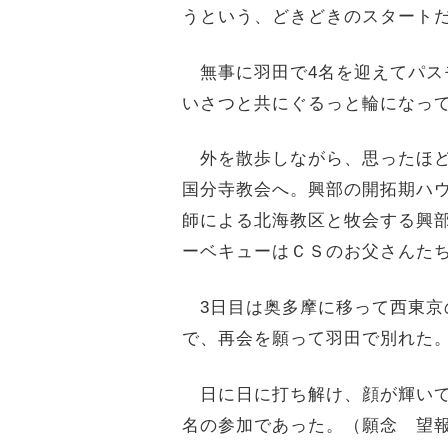
うという、どきどきのスタート
無事に羽田で4名を迎えてパス
いさつと共にぐるっと輪になっ
外を散歩しながら、思ったほど
国分寺教会へ。興部の開拓期ハ
師による北海教区と牧会する興
ーベキューはＣＳのお父さんたち
3日目は奥多摩に移って西東京
で、再会を願って羽田で別れた
日に日に打ち解け、顔が輝いて
名の参加であった。（願念 望