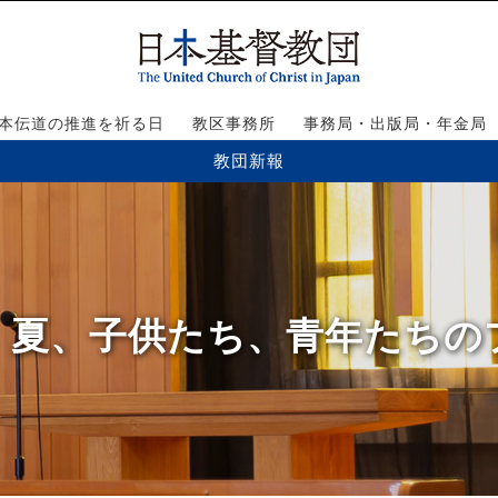
本伝道の推進を祈る日
教区事務所
事務局・出版局・年金局
教団新報
号】夏、子供たち、青年たち