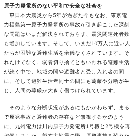
原子力発電所のない平和で安全な社会を
東日本大震災から5年が過ぎた今もなお、東京電
力福島第一原子力発電所の事故が引き起こした深刻
な問題はいまだ解決されておらず、震災関連死者数
も増加しています。そして、いまだ10万人に近い人
たちが困難な避難生活を余儀なくされています。そ
れだけでなく、弱者切り捨てともいわれる避難生活
が続く中で、地域の間や避難者と受け入れ者の間
に、そして避難生活者同士の間にも葛藤や分断が生
じ、人間の尊厳が大きく傷つけられています。
そのような分断状況があるにもかかわらず、まる
で原発事故と避難者の存在など無視するかのよう
に、九州電力は川内原子力発電所1号機と2号機を再
稼働しました。熊本大地震の際、原発事故を恐れた