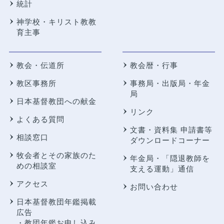
統計
神学校・キリスト教教
育主事
教会・伝道所
教会暦・行事
教区事務所
事務局・出版局・年金
局
日本基督教団への献金
リンク
よくある質問
文書・資料集 申請書等
相談窓口
ダウンロードコーナー
牧会者とその家族のた
年金局・
「隠退教師を
めの相談室
支える運動」通信
アクセス
お問い合わせ
日本基督教団年鑑掲載
広告
・教団年鑑お申し込み