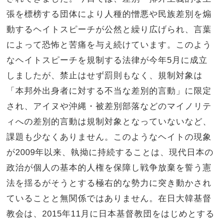
張を標榜する団体により人種的憎悪や民族差別を煽
動するヘイトスピーチが公然と繰り広げられ、言葉
によって恐怖と苦痛を与え続けています。このよう
なヘイトスピーチを規制する法律が今年5月に成立
しましたが、禁止はせず罰則もなく、規制対象は
「本邦外出身者に対する不当な差別的言動」に限定
され、アイヌや沖縄・被差別部落などのマイノリテ
ィへの差別的言動は規制対象となっていないなど、
課題も少なくありません。このようなヘイトの現象
が2009年以来、執拗に持続することは、現代日本の
政治が個人の基本的人権を保障し戦争放棄を誓う憲
法を揺るがそうとする極右的な勢力に突き動かされ
ていることと無関係ではありません。在日大韓基督
教会は、2015年11月に日本基督教団をはじめとする