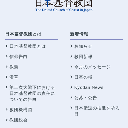
日本基督教団とは
新着情報
日本基督教団とは
お知らせ
信仰告白
教団新報
教憲
今月のメッセージ
沿革
日毎の糧
第二次大戦下における
Kyodan News
日本基督教団の責任に
公募・公告
ついての告白
日本伝道の推進を祈る
教団機構図
日
教団総会