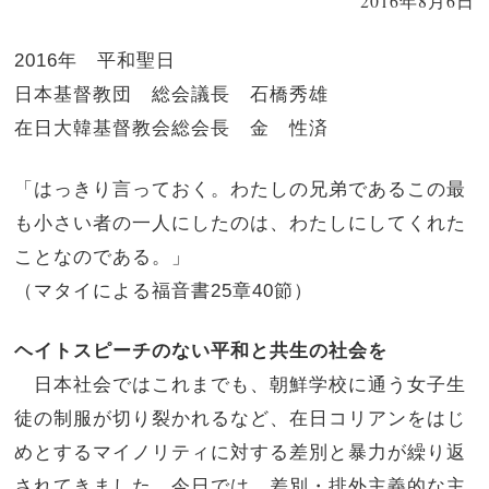
2016年8月6日
2016年　平和聖日

日本基督教団　総会議長　石橋秀雄

在日大韓基督教会総会長　金　性済
「はっきり言っておく。わたしの兄弟であるこの最
も小さい者の一人にしたのは、わたしにしてくれた
ことなのである。」
（マタイによる福音書25章40節）
ヘイトスピーチのない平和と共生の社会を
日本社会ではこれまでも、朝鮮学校に通う女子生
徒の制服が切り裂かれるなど、在日コリアンをはじ
めとするマイノリティに対する差別と暴力が繰り返
されてきました。今日では、差別・排外主義的な主