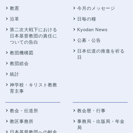
教憲
今月のメッセージ
沿革
日毎の糧
第二次大戦下における
Kyodan News
日本基督教団の責任に
公募・公告
ついての告白
日本伝道の推進を祈る
教団機構図
日
教団総会
統計
神学校・キリスト教教
育主事
教会・伝道所
教会暦・行事
教区事務所
事務局・出版局・年金
局
日本基督教団への献金