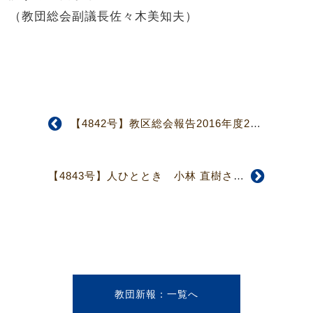
（教団総会副議長佐々木美知夫）
【4842号】教区総会報告2016年度2 教区固有の課題への取り組み
【4843号】人ひととき 小林 直樹さん 福音を分かち合うために
教団新報