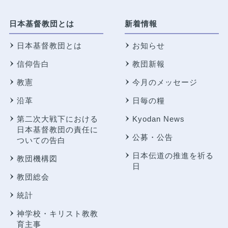
日本基督教団とは
新着情報
日本基督教団とは
お知らせ
信仰告白
教団新報
教憲
今月のメッセージ
沿革
日毎の糧
第二次大戦下における
Kyodan News
日本基督教団の責任に
公募・公告
ついての告白
日本伝道の推進を祈る
教団機構図
日
教団総会
統計
神学校・キリスト教教
育主事