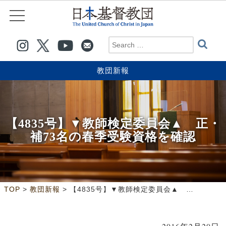
教団新報
【4835号】▼教師検定委員会▲ 正・
補73名の春季受験資格を確認
>
>
TOP
教団新報
【4835号】▼教師検定委員会▲ 正・補73名の春季受験資格を確認