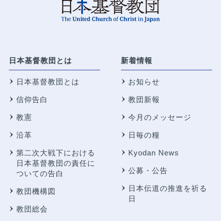
日本基督教団とは
新着情報
日本基督教団とは
お知らせ
信仰告白
教団新報
教憲
今月のメッセージ
沿革
日毎の糧
第二次大戦下における
Kyodan News
日本基督教団の責任に
公募・公告
ついての告白
日本伝道の推進を祈る
教団機構図
日
教団総会