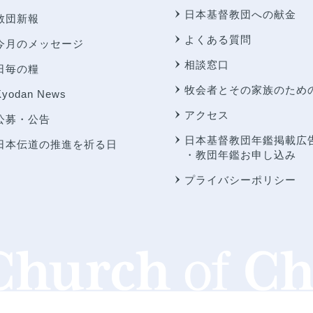
日本基督教団への献金
教団新報
よくある質問
今月のメッセージ
相談窓口
日毎の糧
牧会者とその家族のため
Kyodan News
アクセス
公募・公告
日本基督教団年鑑掲載広
日本伝道の推進を祈る日
・教団年鑑お申し込み
プライバシーポリシー