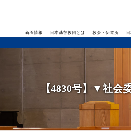
新着情報
日本基督教団とは
教会・伝道所
日
【4830号】▼社