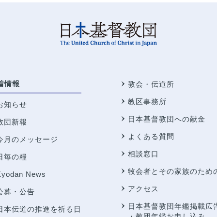
着情報
教会・伝道所
教区事務所
お知らせ
日本基督教団への献金
教団新報
よくある質問
今月のメッセージ
相談窓口
日毎の糧
牧会者とその家族のため
Kyodan News
アクセス
公募・公告
日本基督教団年鑑掲載広
日本伝道の推進を祈る日
・教団年鑑お申し込み