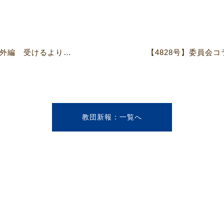
【4828号】宣教師の声から 番外編 受けるよりは与える方が幸いである 〜夜学校のためにすべてを献げた宣教師の物語〜 相澤 弘典 （松山城南高等学校宗教主任）
教団新報