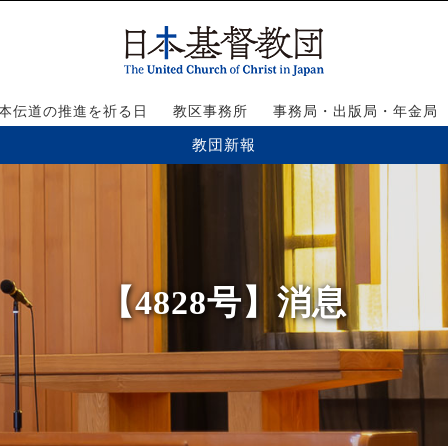
本伝道の推進を祈る日
教区事務所
事務局・出版局・年金局
教団新報
【4828号】消息