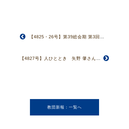
【4825・26号】第39総会期 第3回常議員会
【4827号】人ひととき 矢野 肇さん 曾祖母の信仰を 受け継ぎ
教団新報