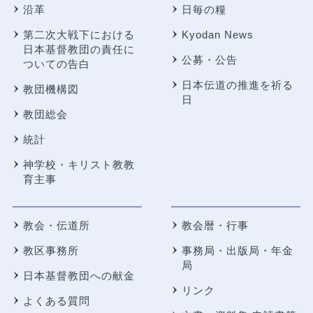
沿革
日毎の糧
第二次大戦下における
Kyodan News
日本基督教団の責任に
公募・公告
ついての告白
日本伝道の推進を祈る
教団機構図
日
教団総会
統計
神学校・キリスト教教
育主事
教会・伝道所
教会暦・行事
教区事務所
事務局・出版局・年金
局
日本基督教団への献金
リンク
よくある質問