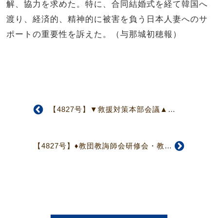
解、協力を求めた。特に、合同結婚式を経て韓国へ
渡り、経済的、精神的に被害を負う日本人妻へのサ
ポートの重要性を訴えた。（与那城初穂報）
【4827号】▼救援対策本部会議▲ 「救援活動記録刊行委員会」設置を決定
【4827号】♦教団教誨師会研修会・教区代表者会♦ 「子どもに寄り添う」をテーマに講演、発題