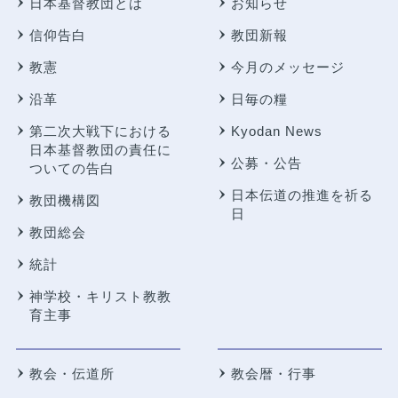
日本基督教団とは
お知らせ
信仰告白
教団新報
教憲
今月のメッセージ
沿革
日毎の糧
第二次大戦下における
Kyodan News
日本基督教団の責任に
公募・公告
ついての告白
日本伝道の推進を祈る
教団機構図
日
教団総会
統計
神学校・キリスト教教
育主事
教会・伝道所
教会暦・行事