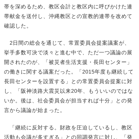
帯を深めるため、教区会計と教区内に呼びかけた連
帯献金を送付し、沖縄教区との宣教的連帯を改めて
確認した。
2日間の総会を通じて、常置委員会提案議案が、
挙手多数可決で淡々と進む中で、ただ一つ議論の展
開されたのが、「被災者生活支援・長田センター」
の働きに関する議案だった。「2015年度も継続して
長田センターを設置する」との常置委員会提案に対
し、「阪神淡路大震災以来20年、もういいのではな
いか。後は、社会委員会が担当すれば十分」との発
言から議論が始まった。
「継続に反対する。財政を圧迫しているし、教区
活動も会議が多すぎる」との同調発言に対し、「発