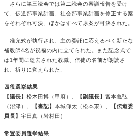
さらに第三読会では第二読会の審議報告を受け
て、伝道部事業計画、社会部事業計画を修正する案
をそれぞれ可決、ほかはすべて原案が可決された。
准允式が執行され、主の委託に応えるべく新たな
補教師4名が祝福の内に立てられた。また記念式で
は1年間に逝去された教職、信徒の名前が朗読さ
れ、祈りに覚えられた。
四役選挙結果
【議長】
松木田博（甲府）、
【副議長】
宮本義弘
（沼津）、
【書記】
本城仰太（松本東）、
【伝道委
員長】
宇田真（岩村田）
常置委員選挙結果