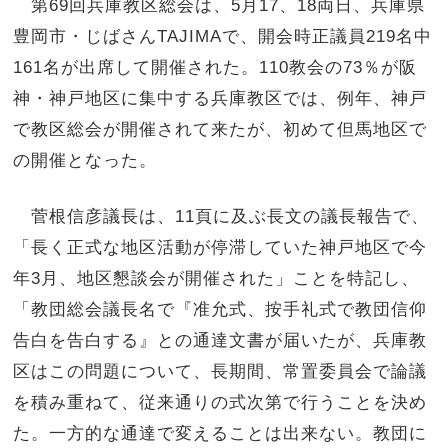
第69回兵庫教区総会は、5月17、18両日、兵庫県
豊岡市・じばさんTAJIMAで、開会時正議員219名中
161名が出席して開催された。110教会の73％が阪
神・神戸地区に集中する兵庫教区では、例年、神戸
で教区総会が開催されて来たが、初めて但馬地区で
の開催となった。
菅根信彦議長は、11頁に及ぶ長文の議長報告で、
「長く正式な地区活動が停滞していた神戸地区で今
年3月、地区懇談会が開催された」ことを特記し、
「教団総会議長名で『准允式、按手礼式で教団信仰
告白を告白する』との通達文書が届いたが、兵庫教
区はこの問題について、長期間、常置委員会で論議
を積み重ねて、従来通りの式次第で行うことを決め
た。一方的な通達で変えることは出来ない。教団に