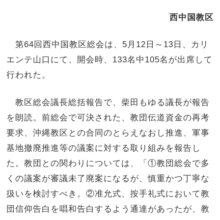
西中国教区
第64回西中国教区総会は、5月12日～13日、カリ
エンテ山口にて、開会時、133名中105名が出席して
行われた。
教区総会議長総括報告で、柴田もゆる議長が報告
を朗読。前総会で可決された、教団伝道資金の再考
要求、沖縄教区との合同のとらえなおし推進、軍事
基地撤廃推進等の議案に対する取り組みを報告し
た。教団との関わりについては、「①教団総会で多
くの議案が審議未了廃案になるが、慎重かつ丁寧な
扱いを検討すべき。②准允式、按手礼式において教
団信仰告白を唱和告白するよう通達があったが、教