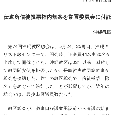
2015年6月20日
伝道所信徒投票権内規案を常置委員会に付託
沖縄教区
第74回沖縄教区総会は、5月24、25両日、沖縄キ
リスト教センターで、開会時、正議員44名中30名が
出席して開催された。沖縄教区は03年以来、継続し
て教団問安使を拒否したが、長崎哲夫教団総幹事が
総会を傍聴した。昨年の教区総会で、信徒戒規「除
名」をめぐって紛糾したことが影響してか、近年の
総会では、最少出席議員数だった。
教区総会が、議事日程議案承認前から論議の始ま