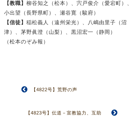
【教職】
柳谷知之（松本）、宍戸俊介（愛宕町）、
小出望（長野県町）、瀬谷寛（駿府）
【信徒】
稲松義人（遠州栄光）、八嶋由里子（沼
津）、茅野眞澄（山梨）、黒沼宏一（静岡）
（松本のぞみ報）
【4822号】荒野の声
【4823号】伝道－宣教協力、互助