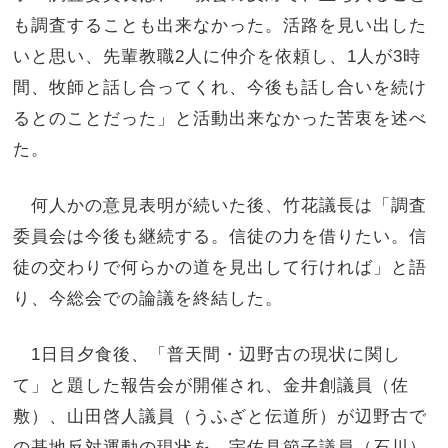
も調査することも出来なかった。活路を見い出した
いと思い、先輩教職2人に仲介を依頼し、1人が3時
間、牧師と話し合ってくれ、今後も話し合いを続け
るとのことだった」と活動出来なかった苦衷を述べ
た。
何人かの意見表明が続いた後、竹花議長は「調査
委員会は今後も継続する。信徒の力を借りたい。信
徒の交わりで何らかの道を見出して行ければ」と語
り、今総会での論議を終結した。
1日目夕食後、「普天間・辺野古の現状に関し
て」と題した報告会が開催され、金井創議員（佐
敷）、山田啓人議員（うふざと伝道所）が辺野古で
の基地反対運動の現状を、宇佐見節子議員（石川）