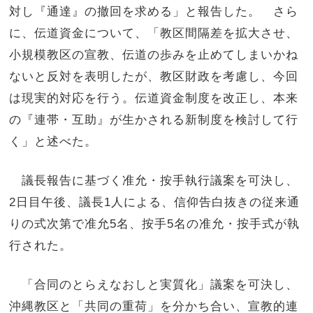
対し『通達』の撤回を求める」と報告した。 さら
に、伝道資金について、「教区間隔差を拡大させ、
小規模教区の宣教、伝道の歩みを止めてしまいかね
ないと反対を表明したが、教区財政を考慮し、今回
は現実的対応を行う。伝道資金制度を改正し、本来
の『連帯・互助』が生かされる新制度を検討して行
く」と述べた。
議長報告に基づく准允・按手執行議案を可決し、
2日目午後、議長1人による、信仰告白抜きの従来通
りの式次第で准允5名、按手5名の准允・按手式が執
行された。
「合同のとらえなおしと実質化」議案を可決し、
沖縄教区と「共同の重荷」を分かち合い、宣教的連