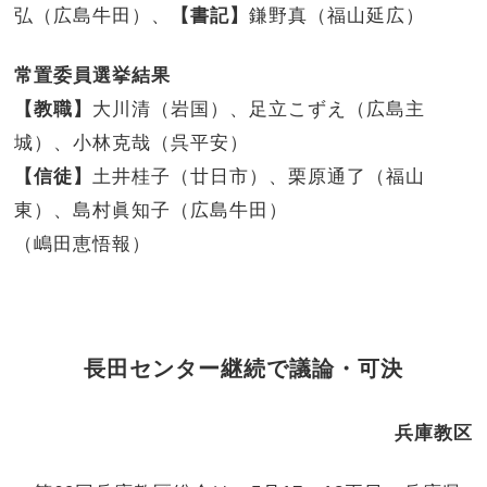
弘（広島牛田）、
【書記】
鎌野真（福山延広）
常置委員選挙結果
【教職】
大川清（岩国）、足立こずえ（広島主
城）、小林克哉（呉平安）
【信徒】
土井桂子（廿日市）、栗原通了（福山
東）、島村眞知子（広島牛田）
（嶋田恵悟報）
長田センター継続で議論・可決
兵庫教区