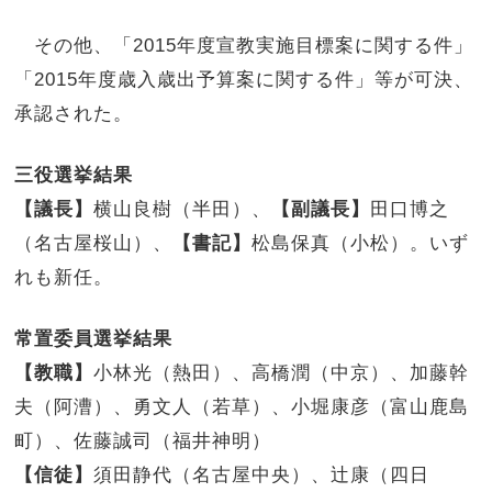
その他、「2015年度宣教実施目標案に関する件」
「2015年度歳入歳出予算案に関する件」等が可決、
承認された。
三役選挙結果
【議長】
横山良樹（半田）、
【副議長】
田口博之
（名古屋桜山）、
【書記】
松島保真（小松）。いず
れも新任。
常置委員選挙結果
【教職】
小林光（熱田）、高橋潤（中京）、加藤幹
夫（阿漕）、勇文人（若草）、小堀康彦（富山鹿島
町）、佐藤誠司（福井神明）
【信徒】
須田静代（名古屋中央）、辻康（四日