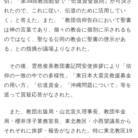
切」「第39回教団総会で『伝道資金規則』が可決さ
れたので、これに従い、伝道のために活用してい
く」と答えた。また、「教団信仰告白において聖書
は神の言葉であり、個々の教会に個別に示されるも
のではなく、聖なる公同の教会に聖書の啓示があ
る」との指摘が議場よりなされた。
その後、雲然俊美教団書記問安使挨拶により「信
仰の一致の中での多様性」「東日本大震災救援募金
の用い方」「伝道資金」「沖縄問題について」等を
巡って質疑応答がなされた。
また、教団出版局・山北宣久理事長、教団年金
局・櫻井淳子業務室長、東北教区・小西望議長から
それぞれに挨拶・報告がなされた。特に東北教区19