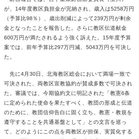
が、14年度教区負担金が完納され、歳入は5258万円
（予算比98％）、歳出削減によって239万円が剰余
金となったことを報告した。さらに教区伝道献金
600万円が満たされるよう強く訴えた。15年度予算
案では、前年予算比297万円減、5043万円を可決し
た。
先に4月30日、北海教区総会において満場一致で
可決された、両教区宣教協約が賛成多数で可決され
た。審議では、今期協約文に明記された「教憲6条
に定められた使命を果たすべく、教団の形成と伝道
のために、教団信仰告白に固く立ち、教憲・教規を
遵守することを共通基盤として」との文言を巡っ
て、どのようにこの点を両教区が担保、実質化する