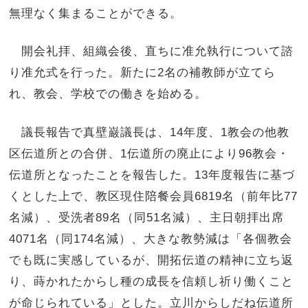
無理なく集まることができる。
開会礼拝、組織会後、直ちに准允執行について諮
り准允式を行った。新たに2名の補教師が立てら
れ、教会、学校での働きを始める。
議長報告で真壁巌議長は、14年度、1教会の他教
区伝道所との合併、1伝道所の廃止により96教会・
伝道所となったことを報告した。13年度報告に基づ
くとした上で、教区現住陪餐会員6819名（前年比77
名減）、受洗者89名（同51名減）、主日朝拝出席
4071名（同174名減）、大きな教勢減は「各個教会
でも既に実感しているが、開拓伝道の精神に立ち返
り、蒔かれたからし種の成長を信頼し祈り働くこと
が命じられている」とした。立川からしだね伝道所