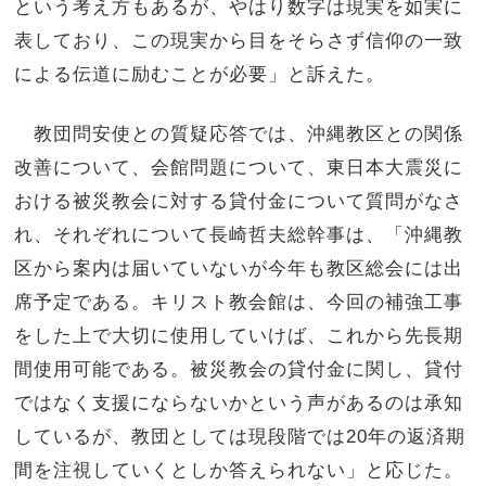
という考え方もあるが、やはり数字は現実を如実に
表しており、この現実から目をそらさず信仰の一致
による伝道に励むことが必要」と訴えた。
教団問安使との質疑応答では、沖縄教区との関係
改善について、会館問題について、東日本大震災に
おける被災教会に対する貸付金について質問がなさ
れ、それぞれについて長崎哲夫総幹事は、「沖縄教
区から案内は届いていないが今年も教区総会には出
席予定である。キリスト教会館は、今回の補強工事
をした上で大切に使用していけば、これから先長期
間使用可能である。被災教会の貸付金に関し、貸付
ではなく支援にならないかという声があるのは承知
しているが、教団としては現段階では20年の返済期
間を注視していくとしか答えられない」と応じた。