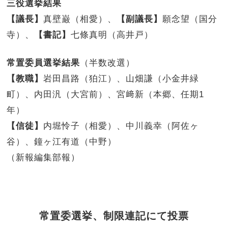
三役選挙結果
【議長】
真壁巌（相愛）、
【副議長】
願念望（国分
寺）、
【書記】
七條真明（高井戸）
常置委員選挙結果
（半数改選）
【教職】
岩田昌路（狛江）、山畑謙（小金井緑
町）、内田汎（大宮前）、宮﨑新（本郷、任期1
年）
【信徒】
内堀怜子（相愛）、中川義幸（阿佐ヶ
谷）、鐘ヶ江有道（中野）
（新報編集部報）
常置委選挙、制限連記にて投票