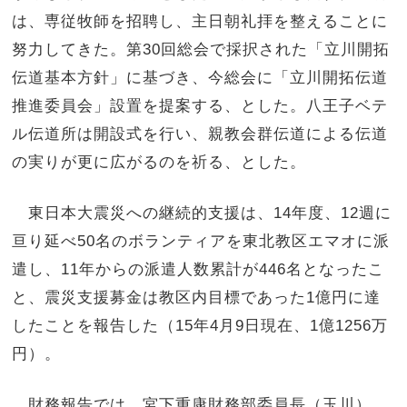
は、専従牧師を招聘し、主日朝礼拝を整えることに
努力してきた。第30回総会で採択された「立川開拓
伝道基本方針」に基づき、今総会に「立川開拓伝道
推進委員会」設置を提案する、とした。八王子ベテ
ル伝道所は開設式を行い、親教会群伝道による伝道
の実りが更に広がるのを祈る、とした。
東日本大震災への継続的支援は、14年度、12週に
亘り延べ50名のボランティアを東北教区エマオに派
遣し、11年からの派遣人数累計が446名となったこ
と、震災支援募金は教区内目標であった1億円に達
したことを報告した（15年4月9日現在、1億1256万
円）。
財務報告では、宮下重康財務部委員長（玉川）