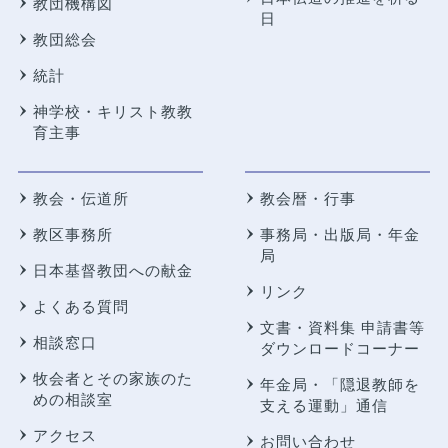
教団機構図
日
教団総会
統計
神学校・キリスト教教
育主事
教会・伝道所
教会暦・行事
教区事務所
事務局・出版局・年金
局
日本基督教団への献金
リンク
よくある質問
文書・資料集 申請書等
相談窓口
ダウンロードコーナー
牧会者とその家族のた
年金局・
「隠退教師を
めの相談室
支える運動」通信
アクセス
お問い合わせ