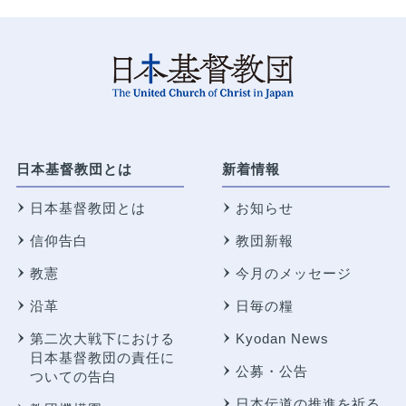
日本基督教団とは
新着情報
日本基督教団とは
お知らせ
信仰告白
教団新報
教憲
今月のメッセージ
沿革
日毎の糧
第二次大戦下における
Kyodan News
日本基督教団の責任に
公募・公告
ついての告白
日本伝道の推進を祈る