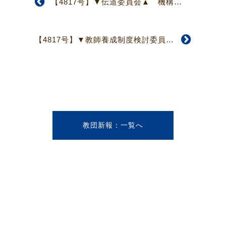
【4817号】▼伝道委員会▲ 機構上考え得る役割・使命について議論
【4817号】▼教師養成制度検討委員会▲ 神学校、検定、生涯教育を課題として
教団新報