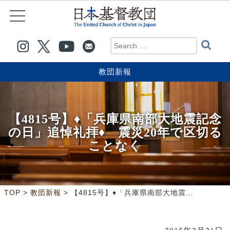
教団新報
【4815号】♦「兵庫県南部大地震記念
の日」追悼礼拝♦ 震災20年で区切る
ことなく
>
>
TOP
教団新報
【4815号】♦「兵庫県南部大地震記念の日」追悼礼拝♦ 震災20年で区切ることなく