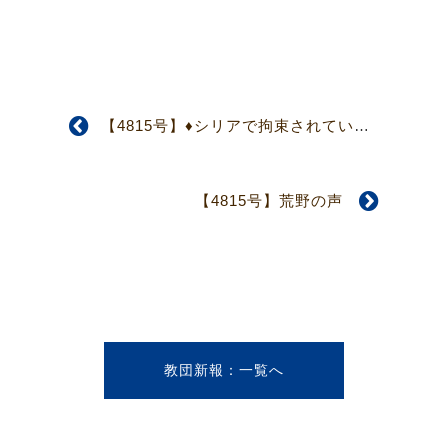
【4815号】♦シリアで拘束されている日本人の解放とシリアの平和のために祈る会♦ 教団三役の招集にて緊急祈祷会
【4815号】荒野の声
教団新報