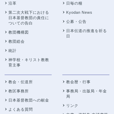
沿革
日毎の糧
第二次大戦下における
Kyodan News
日本基督教団の責任に
公募・公告
ついての告白
日本伝道の推進を祈る
教団機構図
日
教団総会
統計
神学校・キリスト教教
育主事
教会・伝道所
教会暦・行事
教区事務所
事務局・出版局・年金
局
日本基督教団への献金
リンク
よくある質問