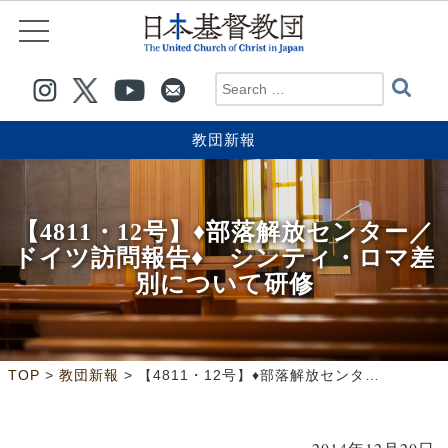
教団新報
【4811・12号】♦部落解放センター／
ドイツ訪問報告♦ シンティ・ロマ差
別について研修
>
>
TOP
教団新報
【4811・12号】♦部落解放センター／ドイツ訪問報告♦ シンティ・ロマ差別について研修