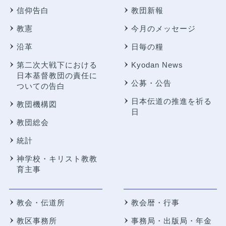
信仰告白
教団新報
教憲
今月のメッセージ
沿革
日毎の糧
第二次大戦下における
Kyodan News
日本基督教団の責任に
公募・公告
ついての告白
日本伝道の推進を祈る
教団機構図
日
教団総会
統計
神学校・キリスト教教
育主事
教会・伝道所
教会暦・行事
教区事務所
事務局・出版局・年金