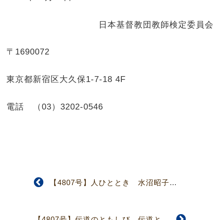
日本基督教団教師検定委員会
〒1690072
東京都新宿区大久保1-7-18 4F
電話 （03）3202-0546
【4807号】人ひととき 水沼昭子さん 神の風に身をゆだねて
【4807号】伝道のともしび 伝道と教会形成は同じ方向性を持つ 宮崎中部教会牧師 浅場 知毅