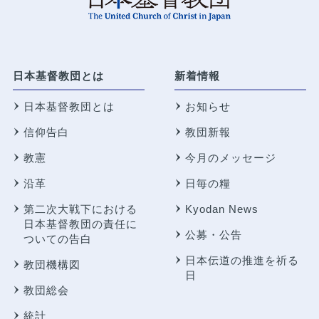
日本基督教団とは
新着情報
日本基督教団とは
お知らせ
信仰告白
教団新報
教憲
今月のメッセージ
沿革
日毎の糧
第二次大戦下における
Kyodan News
日本基督教団の責任に
公募・公告
ついての告白
日本伝道の推進を祈る
教団機構図
日
教団総会
統計