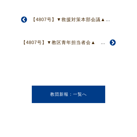
【4807号】▼救援対策本部会議▲ 今総会期最終の本部会議を行う
【4807号】▼教区青年担当者会▲ 教団に青年担当部門の設置を
教団新報