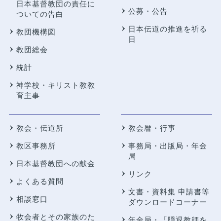
日本基督教団の責任に
公募・公告
ついての告白
日本伝道の推進を祈る
教団機構図
日
教団総会
統計
神学校・キリスト教教
育主事
教会・伝道所
教会暦・行事
教区事務所
事務局・出版局・年金
局
日本基督教団への献金
リンク
よくある質問
文書・資料集 申請書等
相談窓口
ダウンロードコーナー
牧会者とその家族のた
年金局・
「隠退教師を