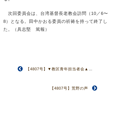
次回委員会は、台湾基督長老教会訪問（10／6〜
8）となる。田中かおる委員の祈祷を持って終了し
た。（具志堅 篤報）
【4807号】▼教区青年担当者会▲ 教団に青年担当部門の設置を
【4807号】荒野の声