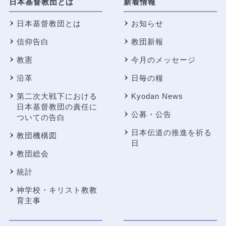
日本基督教団とは
新着情報
日本基督教団とは
お知らせ
信仰告白
教団新報
教憲
今月のメッセージ
沿革
日毎の糧
第二次大戦下における
Kyodan News
日本基督教団の責任に
公募・公告
ついての告白
日本伝道の推進を祈る
教団機構図
日
教団総会
統計
神学校・キリスト教教
育主事