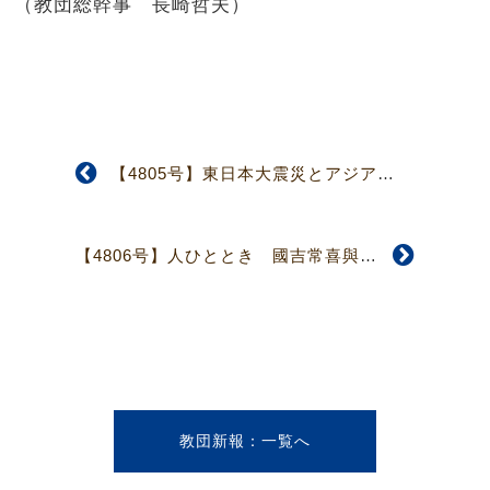
（教団総幹事 長崎哲夫）
【4805号】東日本大震災とアジア学院 荒川 朋子
【4806号】人ひととき 國吉常喜與さん 教会は立ち帰る場所
教団新報