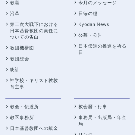
教憲
今月のメッセージ
沿革
日毎の糧
第二次大戦下における
Kyodan News
日本基督教団の責任に
公募・公告
ついての告白
日本伝道の推進を祈る
教団機構図
日
教団総会
統計
神学校・キリスト教教
育主事
教会・伝道所
教会暦・行事
教区事務所
事務局・出版局・年金
局
日本基督教団への献金
リンク