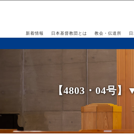
新着情報
日本基督教団とは
教会・伝道所
日
【4803・04