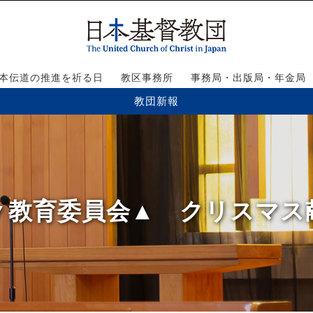
本伝道の推進を祈る日
教区事務所
事務局・出版局・年金局
教団新報
号】▼教育委員会▲ クリスマ