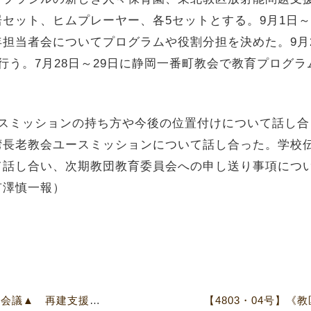
セット、ヒムプレーヤー、各5セットとする。9月1日
担当者会についてプログラムや役割分担を決めた。9月
行う。7月28日～29日に静岡一番町教会で教育プログ
ミッションの持ち方や今後の位置付けについて話し合っ
湾長老教会ユースミッションについて話し合った。学校
て話し合い、次期教団教育委員会への申し送り事項につ
有澤慎一報）
【4803・04号】▼救援対策本部会議▲ 再建支援申請、ほぼ出そろう