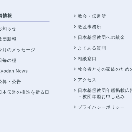
着情報
教会・伝道所
教区事務所
お知らせ
日本基督教団への献金
教団新報
よくある質問
今月のメッセージ
相談窓口
日毎の糧
牧会者とその家族のため
Kyodan News
アクセス
公募・公告
日本基督教団年鑑掲載広
日本伝道の推進を祈る日
・教団年鑑お申し込み
プライバシーポリシー