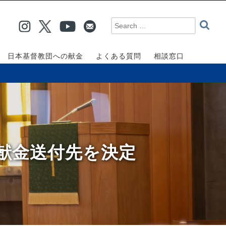
日本基督教団への献金
よくある質問
相談窓口
ス献金送付先を決定