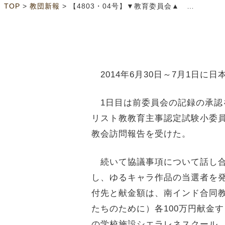
>
>
TOP
教団新報
【4803・04号】▼教育委員会▲ クリスマス献金送付先を決定
2014年6月30日～7月1日に
1日目は前委員会の記録の承認
リスト教教育主事認定試験小委
教会訪問報告を受けた。
続いて協議事項について話し合
し、ゆるキャラ作品の当選者を発
付先と献金額は、南インド合同教
たちのために）各100万円献金
の学校施設シエラレネスクール