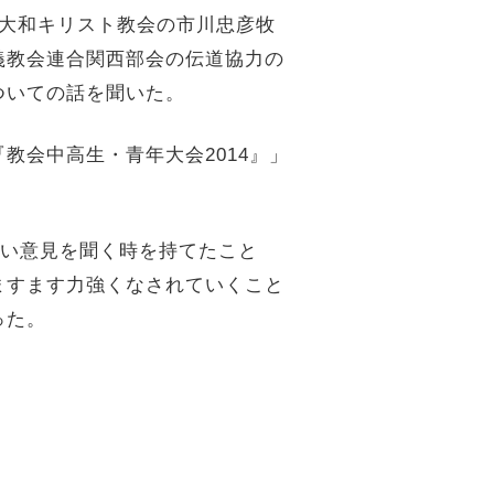
大和キリスト教会の市川忠彦牧
義教会連合関西部会の伝道協力の
ついての話を聞いた。
会中高生・青年大会2014』」
合い意見を聞く時を持てたこと
ますます力強くなされていくこと
った。