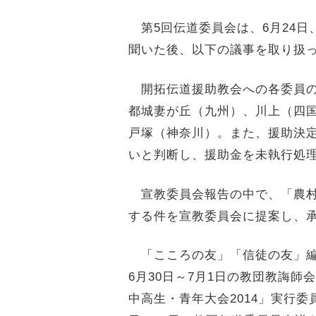
第5回伝道委員会は、6月24日
聞いた後、以下の議事を取り扱
開拓伝道援助教会への各委員の
都城妻が丘（九州）、川上（四
戸塚（神奈川）。また、援助決
いと判断し、援助金を未執行処
宣教委員会報告の中で、「農村
する件を宣教委員会に提案し、
「こころの友」「信徒の友」編
6月30日～7月1日の教団教誨師
中高生・青年大会2014」実行