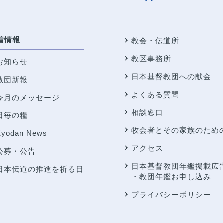
着情報
教会・伝道所
教区事務所
お知らせ
日本基督教団への献金
教団新報
よくある質問
今月のメッセージ
相談窓口
日毎の糧
牧会者とその家族のため
Kyodan News
アクセス
公募・公告
日本基督教団年鑑掲載広
日本伝道の推進を祈る日
・教団年鑑お申し込み
プライバシーポリシー