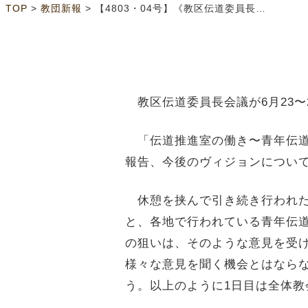
>
>
TOP
教団新報
【4803・04号】《教区伝道委員長会議》推進室、青年伝道を主題に
教区伝道委員長会議が6月23〜
「伝道推進室の働き〜青年伝道
報告、今後のヴィジョンについ
休憩を挟んで引き続き行われた
と、各地で行われている青年伝
の狙いは、そのような意見を受
様々な意見を聞く機会とはなら
う。以上のように1日目は全体