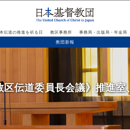
本伝道の推進を祈る日
教区事務所
事務局・出版局・年金局
教団新報
】《教区伝道委員長会議》推進