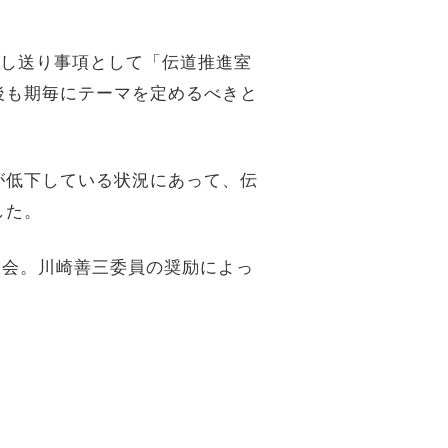
申し送り事項として「伝道推進室
後も期毎にテーマを定めるべきと
が低下している状況にあって、伝
した。
閉会。川崎善三委員の奨励によっ