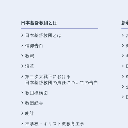
日本基督教団とは
新
日本基督教団とは
信仰告白
教憲
沿革
第二次大戦下における
日本基督教団の責任についての告白
教団機構図
教団総会
統計
神学校・キリスト教教育主事