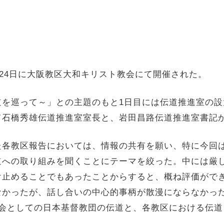
24日に大阪教区大和キリスト教会にて開催された。
を巡って～」との主題のもと1日目には伝道推進室の設
て石橋秀雄伝道推進室室長と、岩田昌路伝道推進室書記
各教区報告においては、情報の共有を願い、特に今回
道への取り組みを聞くことにテーマを絞った。中には厳
け止めることでもあったことからすると、概ね評価がで
なかったが、話し合いの中心的事柄が散漫にならなかっ
教会としての日本基督教団の伝道と、各教区における伝道