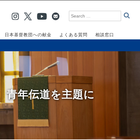
日本基督教団への献金
よくある質問
相談窓口
室、青年伝道を主題に