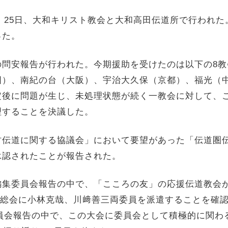
、25日、大和キリスト教会と大和高田伝道所で行われ
った。
問安報告が行われた。今期援助を受けたのは以下の8教
国）、南紀の台（大阪）、宇治大久保（京都）、福光（
定後に問題が生じ、未処理状態が続く一教会に対して、
理することを決議した。
伝道に関する協議会」において要望があった「伝道圏
承認されたことが報告された。
集委員会報告の中で、「こころの友」の応援伝道教会
会総会に小林克哉、川﨑善三両委員を派遣することを確認
委員会報告の中で、この大会に委員会として積極的に関わ