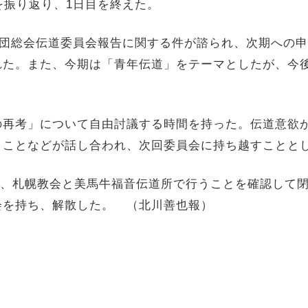
を振り返り、1日目を終えた。
教団総会伝道委員会報告に関する件が諮られ、次期への
れた。また、今期は「青年伝道」をテーマとしたが、今
再考」について自由討議する時間を持った。伝道意欲
きことなどが話し合われ、次回委員会に持ち越すことと
日、札幌教会と美馬牛福音伝道所で行うことを確認して
会を持ち、解散した。 （北川善也報）