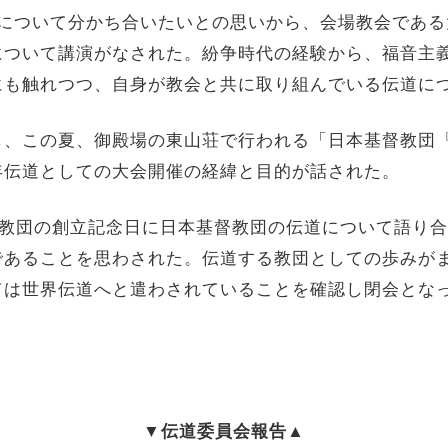
について分かち合いたいとの思いから、会場教会である
について講演がなされた。紛争時代の経験から、福音主
にも触れつつ、自身が教会と共に取り組んでいる伝道に
、この夏、御殿場の東山荘で行われる「日本基督教団『教
年伝道としての大会開催の経緯と目的が話された。
督教団の創立記念日に日本基督教団の伝道について語り
であることを思わされた。伝道する教団としての歩みが
ては世界伝道へと遣わされていることを確認し閉会とな
▼伝道委員会報告▲