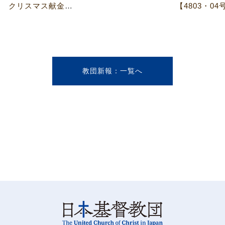
【4803・04号】▼教育委員会▲ クリスマス献金送付先を決定
【4803・0
教団新報