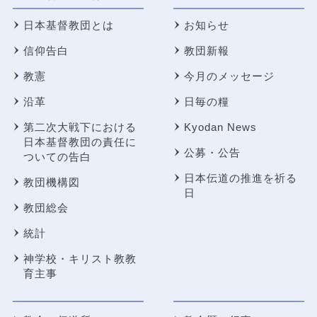
日本基督教団とは
お知らせ
信仰告白
教団新報
教憲
今月のメッセージ
沿革
日毎の糧
第二次大戦下における
Kyodan News
日本基督教団の責任に
公募・公告
ついての告白
日本伝道の推進を祈る
教団機構図
日
教団総会
統計
神学校・キリスト教教
育主事