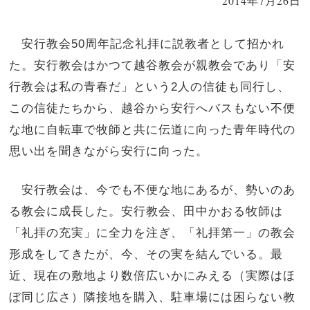
2014年7月26日
安行教会50周年記念礼拝に説教者として招かれ
た。安行教会はかつて越谷教会が親教会であり「安
行教会は私の青春だ」という2人の信徒も同行し、
この信徒たちから、越谷から安行へバスもない不便
な地に自転車で牧師と共に伝道に向った青年時代の
思い出を聞きながら安行に向った。
安行教会は、今でも不便な地にあるが、勢いのあ
る教会に成長した。安行教会、田中かおる牧師は
「礼拝の充実」に全力を注ぎ、「礼拝第一」の教会
形成をしてきたが、今、その実を結んでいる。最
近、現在の敷地より数倍広いかにみえる（実際はほ
ぼ同じ広さ）隣接地を購入、駐車場には困らない教