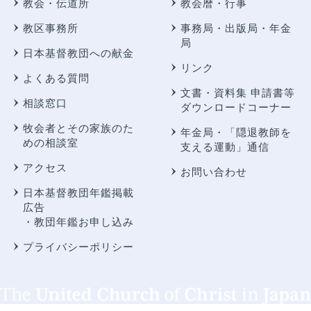
教会・伝道所
教会暦・行事
教区事務所
事務局・出版局・年金
局
日本基督教団への献金
リンク
よくある質問
文書・資料集 申請書等
相談窓口
ダウンロードコーナー
牧会者とその家族のた
年金局・
「隠退教師を
めの相談室
支える運動」通信
アクセス
お問い合わせ
日本基督教団年鑑掲載
広告
・教団年鑑お申し込み
プライバシーポリシー