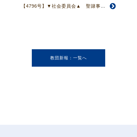
【4796号】▼社会委員会▲ 聖隷事業団関連施設にて現地研修
教団新報