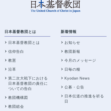
日本基督教団とは
新着情報
日本基督教団とは
お知らせ
信仰告白
教団新報
教憲
今月のメッセージ
沿革
日毎の糧
第二次大戦下における
Kyodan News
日本基督教団の責任に
公募・公告
ついての告白
日本伝道の推進を祈る
教団機構図
日
教団総会