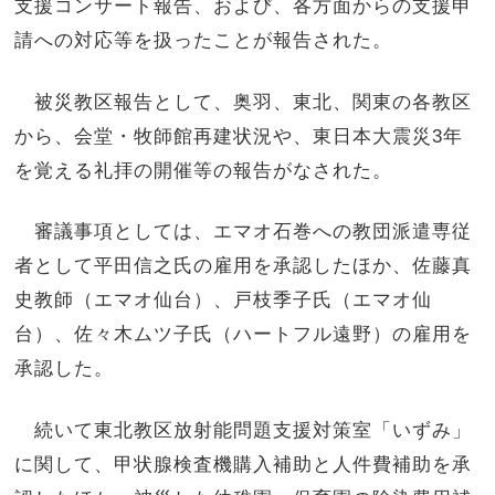
支援コンサート報告、および、各方面からの支援申
請への対応等を扱ったことが報告された。
被災教区報告として、奥羽、東北、関東の各教区
から、会堂・牧師館再建状況や、東日本大震災3年
を覚える礼拝の開催等の報告がなされた。
審議事項としては、エマオ石巻への教団派遣専従
者として平田信之氏の雇用を承認したほか、佐藤真
史教師（エマオ仙台）、戸枝季子氏（エマオ仙
台）、佐々木ムツ子氏（ハートフル遠野）の雇用を
承認した。
続いて東北教区放射能問題支援対策室「いずみ」
に関して、甲状腺検査機購入補助と人件費補助を承