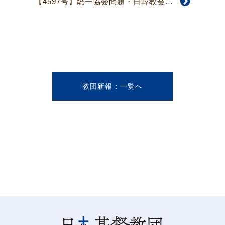
【4597号】統一協会問題・日韓教会フォーラム 韓国教会宣教百周年記念館会場に
教団新報