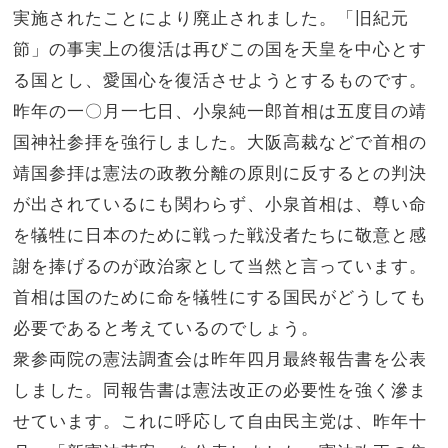
実施されたことにより廃止されました。「旧紀元
節」の事実上の復活は再びこの国を天皇を中心とす
る国とし、愛国心を復活させようとするものです。
昨年の一〇月一七日、小泉純一郎首相は五度目の靖
国神社参拝を強行しました。大阪高裁などで首相の
靖国参拝は憲法の政教分離の原則に反するとの判決
が出されているにも関わらず、小泉首相は、尊い命
を犠牲に日本のために戦った戦没者たちに敬意と感
謝を捧げるのが政治家として当然と言っています。
首相は国のために命を犠牲にする国民がどうしても
必要であると考えているのでしょう。
衆参両院の憲法調査会は昨年四月最終報告書を公表
しました。同報告書は憲法改正の必要性を強く滲ま
せています。これに呼応して自由民主党は、昨年十