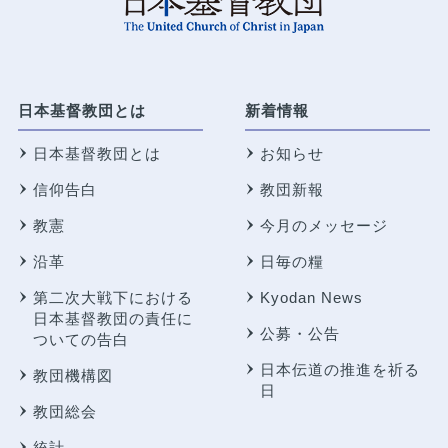
日本基督教団とは
新着情報
日本基督教団とは
お知らせ
信仰告白
教団新報
教憲
今月のメッセージ
沿革
日毎の糧
第二次大戦下における
Kyodan News
日本基督教団の責任に
公募・公告
ついての告白
日本伝道の推進を祈る
教団機構図
日
教団総会
統計