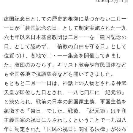
2006年2月11日
建国記念日としての歴史的根拠に基づかない二月一
一日が「建国記念の日」として制定実施された一九
六七年以来日本基督教団は二月一一を「建国記念の
日」として認めず、「信教の自由を守る日」として
位置づけ、各地で二・一一集会を開催してきまし
た。教団のみならず、キリスト教会や市民団体など
も全国各地で抗議集会などを開いてきました。
もともと二月一一日は、神話上の人物とされる神武
天皇が即位した日とされ、一八七四年に「紀元節」
と決められ、戦前の日本の超国家主義、軍国主義を
象徴する「祭日」でした。戦後、「紀元節」は平和
主義国家の祝日にふさわしくということで一九四八
年に制定された「国民の祝日に関する法律」が公布