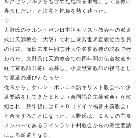
ルクセンブルグをも含めた地域を射程にして宣教に
専念したい」と決意と抱負を熱く述べた。
♢
大野氏のケルン・ボン日本語キリスト教会への派遣
式は天満教会（大阪）で村山盛芳世界宣教協力委員
の司式、深田未来生同志社大学名誉教授の説教で行
われた。大野氏は天満教会での四年間の伝道牧会を
経て宣教師公募に応募し、小栗献宣教師の後任とし
て派遣の運びとなった。
従来から、ケルン・ボン日本語キリスト教会への派
遣要請をしてきたＥＫＵ（合同福音主義教会）が改
組され、数年後にはＥＫＤ（ドイツ福音主義教会）
と合流することになった。大野氏は、ＥＫＵの主要
メンバーであるラインラント州教会からの派遣要請
による派遣となる。