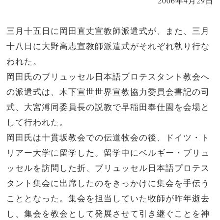
2006年4月29日
三月十五日に岡田直丈宣教師派遣式が、また、三月
十八日に大野高志宣教師派遣式がそれぞれ執り行な
われた。
岡田氏のブリュッセル日本語プロテスタント教会へ
の派遣式は、木下宣世世界宣教協力委員会書記の司
式、大宮溥同委員長の説教で早稲田奉仕園を会場と
して行われた。
岡田氏は十貫坂教会での伝道牧会の後、ドイツ・ト
リアー大学に留学した。留学中にベルギー・ブリュ
ッセルを訪問した折、ブリュッセル日本語プロテス
タント集会に出席したのをきっかけに集会を手伝う
こととなった。集会を担当していた牧師が昨年逝去
し、集会を教会として発展させて引き継ぐことを神