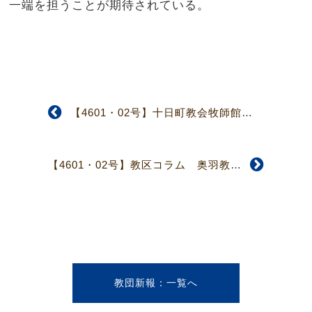
一端を担うことが期待されている。
【4601・02号】十日町教会牧師館建設着工へ 第8回「新潟県中越地震」被災教会会堂等再建支援委員会
【4601・02号】教区コラム 奥羽教区
教団新報