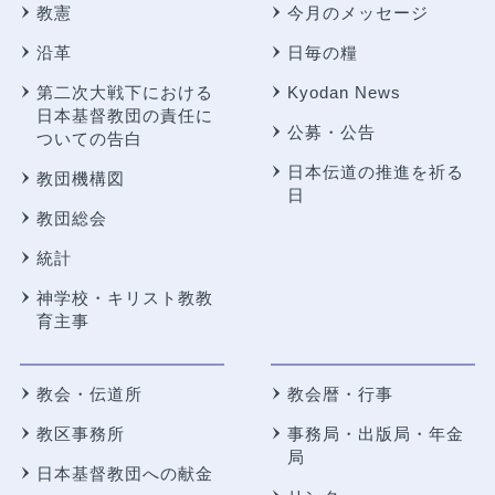
教憲
今月のメッセージ
沿革
日毎の糧
第二次大戦下における
Kyodan News
日本基督教団の責任に
公募・公告
ついての告白
日本伝道の推進を祈る
教団機構図
日
教団総会
統計
神学校・キリスト教教
育主事
教会・伝道所
教会暦・行事
教区事務所
事務局・出版局・年金
局
日本基督教団への献金