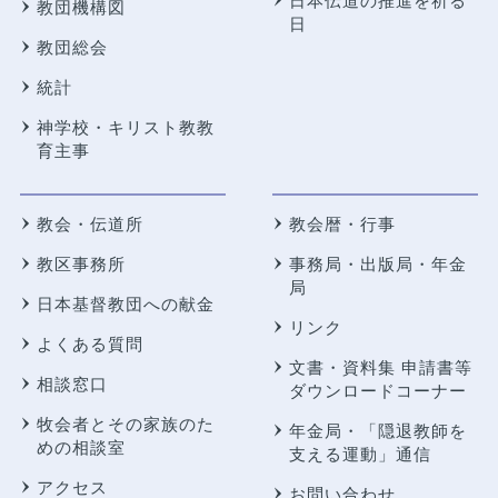
日本伝道の推進を祈る
教団機構図
日
教団総会
統計
神学校・キリスト教教
育主事
教会・伝道所
教会暦・行事
教区事務所
事務局・出版局・年金
局
日本基督教団への献金
リンク
よくある質問
文書・資料集 申請書等
相談窓口
ダウンロードコーナー
牧会者とその家族のた
年金局・
「隠退教師を
めの相談室
支える運動」通信
アクセス
お問い合わせ