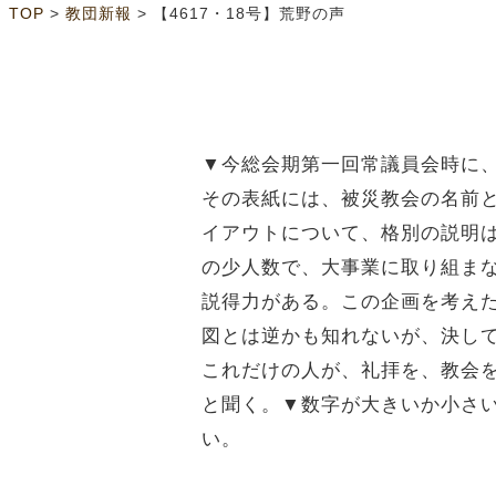
>
>
TOP
教団新報
【4617・18号】荒野の声
▼今総会期第一回常議員会時に
その表紙には、被災教会の名前
イアウトについて、格別の説明
の少人数で、大事業に取り組ま
説得力がある。この企画を考え
図とは逆かも知れないが、決し
これだけの人が、礼拝を、教会
と聞く。▼数字が大きいか小さ
い。