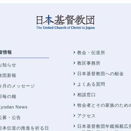
着情報
教会・伝道所
教区事務所
お知らせ
日本基督教団への献金
教団新報
よくある質問
今月のメッセージ
相談窓口
日毎の糧
牧会者とその家族のため
Kyodan News
アクセス
公募・公告
日本基督教団年鑑掲載広
日本伝道の推進を祈る日