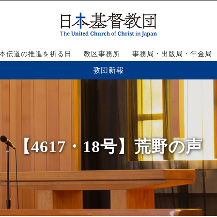
本伝道の推進を祈る日
教区事務所
事務局・出版局・年金局
教団新報
【4617・18号】荒野の声