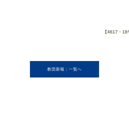
ジ
【4617・
教団新報