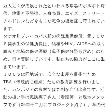
万人近くが虐殺されたといわれる暗黒のポルポト時
代。地雷と不発弾。人身売買、エイズ、ストリート
チルドレンなど今もまだ戦争の後遺症に苛まれてい
ます。
タケオ州プレイカバス郡の病院兼保健所。元ＪＯＣ
Ｓ奨学生の保健所長は、結核やHIV／AIDSへの取り
組みと地域の保健医療（母子保健分野も含め）のた
め、日々奮闘しています。私たちの協力がここに生
きています。
ＪＯＣＳは同地域で、安全な出産を目指すため
TBA（伝統的助産婦）たちの教育訓練を行いまし
た。カンボジアの農村では九割が自宅出産です。活
動の担い手は諏訪惠子さん（看護師）と現地スタッ
フです（06年十二月にプロジェクト終了）。草の根