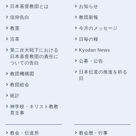
日本基督教団とは
お知らせ
信仰告白
教団新報
教憲
今月のメッセージ
沿革
日毎の糧
第二次大戦下における
Kyodan News
日本基督教団の責任に
公募・公告
ついての告白
日本伝道の推進を祈る
教団機構図
日
教団総会
統計
神学校・キリスト教教
育主事
教会・伝道所
教会暦・行事