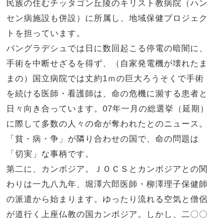
民族の住むチッタゴン丘陵のキリスト教病院（ハン
セン病施設も併設）に所属し、地域保健プロジェク
トを担っています。
バングラデシュでは日に数回起こる停電の暗闇に、
手術を中断せざるを得ず、（自家発電機が壊れたま
まの）国立病院では丈約1ｍの巨大ろうそくで手術
を続ける医師・看護師は、命の危機に瀕する患者と
日々向き合っています。07年一月の総選挙（延期）
に際して多数の人々の命が奪われたとのニュース。
「貧・病・争」が隣り合わせの国で、命の問題は
「切実」な事柄です。
第二に、カンボジア。ＪＯＣＳとカンボジアとの関
わりは一九八九年、堀澤六郎医師・柳澤理子保健師
の派遣から始まります。ゆったり流れる空気と僧侶
が道行く上座仏教の国カンボジア。しかし、二〇〇