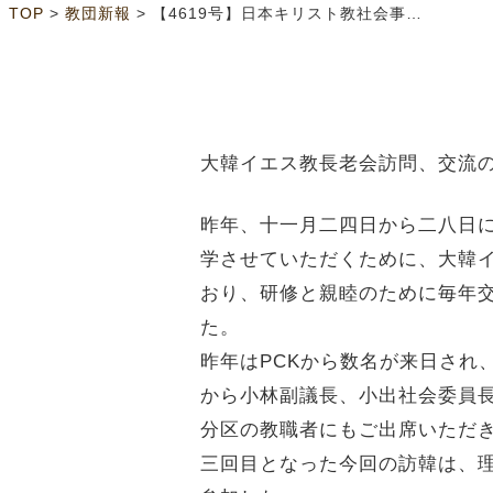
>
>
TOP
教団新報
【4619号】日本キリスト教社会事業同盟 韓国の教会の社会福祉への取り組みを見学して
大韓イエス教長老会訪問、交流
昨年、十一月二四日から二八日
学させていただくために、大韓イ
おり、研修と親睦のために毎年交
た。
昨年はPCKから数名が来日され
から小林副議長、小出社会委員
分区の教職者にもご出席いただ
三回目となった今回の訪韓は、