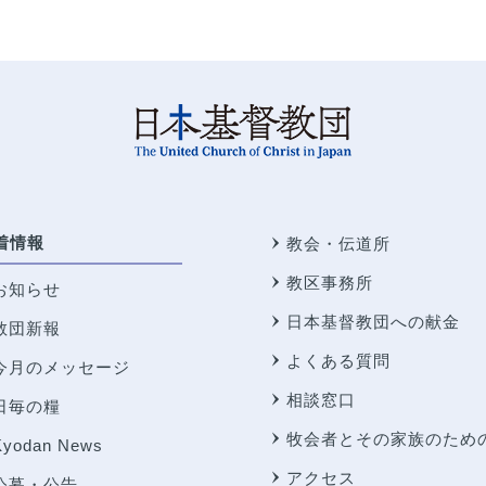
着情報
教会・伝道所
教区事務所
お知らせ
日本基督教団への献金
教団新報
よくある質問
今月のメッセージ
相談窓口
日毎の糧
牧会者とその家族のため
Kyodan News
アクセス
公募・公告