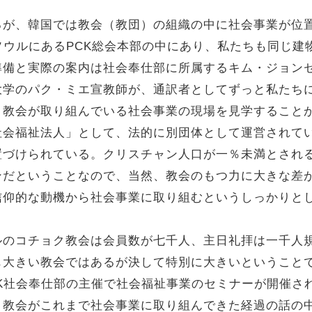
るが、韓国では教会（教団）の組織の中に社会事業が位
ソウルにあるPCK総会本部の中にあり、私たちも同じ建
準備と実際の案内は社会奉仕部に所属するキム・ジョン
大学のパク・ミエ宣教師が、通訳者としてずっと私たち
、教会が取り組んでいる社会事業の現場を見学すること
社会福祉法人」として、法的に別団体として運営されて
置づけられている。クリスチャン人口が一％未満とされ
ンだということなので、当然、教会のもつ力に大きな差
信仰的な動機から社会事業に取り組むというしっかりと
ルのコチョク教会は会員数が七千人、主日礼拝は一千人
も大きい教会ではあるが決して特別に大きいということ
K社会奉仕部の主催で社会福祉事業のセミナーが開催さ
。教会がこれまで社会事業に取り組んできた経過の話の