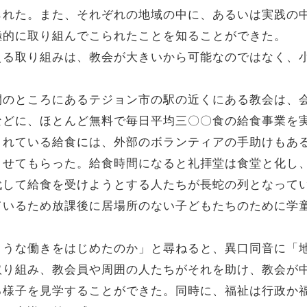
られた。また、それぞれの地域の中に、あるいは実践の
極的に取り組んでこられたことを知ることができた。
える取り組みは、教会が大きいから可能なのではなく、
間のところにあるテジョン市の駅の近くにある教会は、
などに、ほとんど無料で毎日平均三〇〇食の給食事業を
されている給食には、外部のボランティアの手助けもあ
させてもらった。給食時間になると礼拝堂は食堂と化し
代して給食を受けようとする人たちが長蛇の列となって
ているため放課後に居場所のない子どもたちのために学
ような働きをはじめたのか」と尋ねると、異口同音に「
取り組み、教会員や周囲の人たちがそれを助け、教会が
る様子を見学することができた。同時に、福祉は行政か