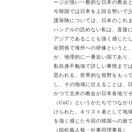
ージが強い一般的な日本の教会
今韓国では日本を上回る勢いで
護保険については、日本のこれ
ハングルの読めない私は、直接
アジアであることも強く感じた
祉関係で海外への研修というと
が、地理的に一番近い国であり
私自身不勉強で詳しい事情まで
思われる。世界的な視野をもっ
し、その地域に仕えることは、
かつて北米の教会が日本各地で
（CoC）というかたちでつなが
けられた。キリスト者として地
を強く感じた今回の韓国への旅
（稲松義人報・社事同理事長）