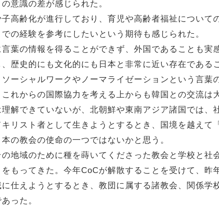
との意識の差が感じられた。
少子高齢化が進行しており、育児や高齢者福祉について
までの経験を参考にしたいという期待も感じられた。
に言葉の情報を得ることができず、外国であることも実
し、歴史的にも文化的にも日本と非常に近い存在である
、ソーシャルワークやノーマライゼーションという言葉
、これからの国際協力を考える上からも韓国との交流は
は理解できていないが、北朝鮮や東南アジア諸国では、
てキリスト者として生きようとするとき、国境を越えて
日本の教会の使命の一つではないかと思う。
その地域のために種を蒔いてくださった教会と学校と社
りをもってきた。今年CoCが解散することを受けて、昨
域に仕えようとするとき、教団に属する諸教会、関係学
であった。