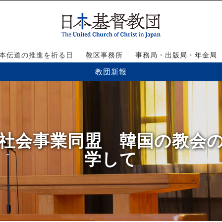
本伝道の推進を祈る日
教区事務所
事務局・出版局・年金局
教団新報
ト教社会事業同盟 韓国の教会
学して